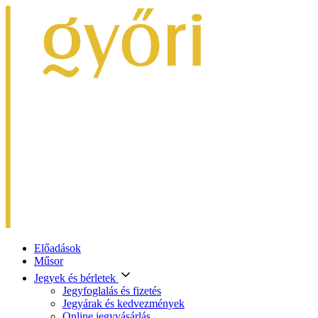
Előadások
Műsor
Jegyek és bérletek
Jegyfoglalás és fizetés
Jegyárak és kedvezmények
Online jegyvásárlás