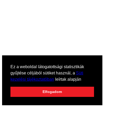
Ez a weboldal látogatottsági statisztikák
gyűjtése céljából sütiket használ, a
Süti
kezelési tájékoztatóban
leírtak alapján
Elfogadom