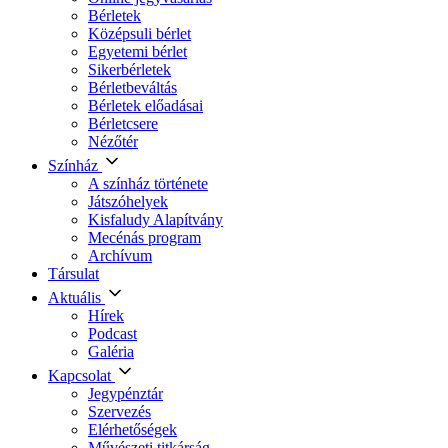
Bérletek
Középsuli bérlet
Egyetemi bérlet
Sikerbérletek
Bérletbeváltás
Bérletek előadásai
Bérletcsere
Nézőtér
Színház
A színház története
Játszóhelyek
Kisfaludy Alapítvány
Mecénás program
Archívum
Társulat
Aktuális
Hírek
Podcast
Galéria
Kapcsolat
Jegypénztár
Szervezés
Elérhetőségek
Művészeti titkárság