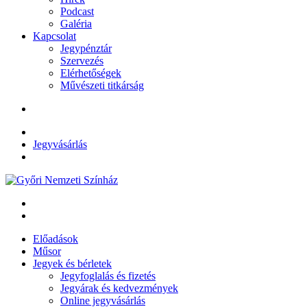
Podcast
Galéria
Kapcsolat
Jegypénztár
Szervezés
Elérhetőségek
Művészeti titkárság
Jegyvásárlás
Előadások
Műsor
Jegyek és bérletek
Jegyfoglalás és fizetés
Jegyárak és kedvezmények
Online jegyvásárlás