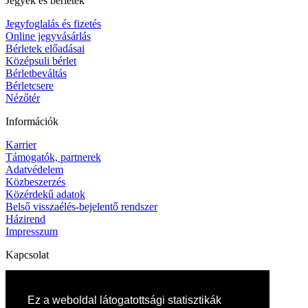
Jegyek és bérletek
Jegyfoglalás és fizetés
Online jegyvásárlás
Bérletek előadásai
Középsuli bérlet
Bérletbeváltás
Bérletcsere
Nézőtér
Információk
Karrier
Támogatók, partnerek
Adatvédelem
Közbeszerzés
Közérdekű adatok
Belső visszaélés-bejelentő rendszer
Házirend
Impresszum
Kapcsolat
Elérhetőségek
Művészeti titkárság
Ez a weboldal látogatottsági statisztikák