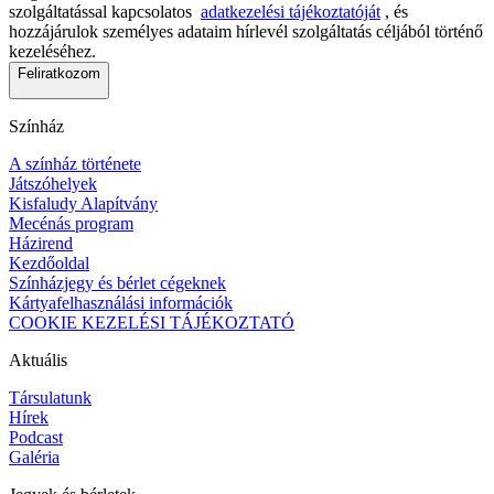
szolgáltatással kapcsolatos
adatkezelési tájékoztatóját
, és
hozzájárulok személyes adataim hírlevél szolgáltatás céljából történő
kezeléséhez.
Feliratkozom
Színház
A színház története
Játszóhelyek
Kisfaludy Alapítvány
Mecénás program
Házirend
Kezdőoldal
Színházjegy és bérlet cégeknek
Kártyafelhasználási információk
COOKIE KEZELÉSI TÁJÉKOZTATÓ
Aktuális
Társulatunk
Hírek
Podcast
Galéria