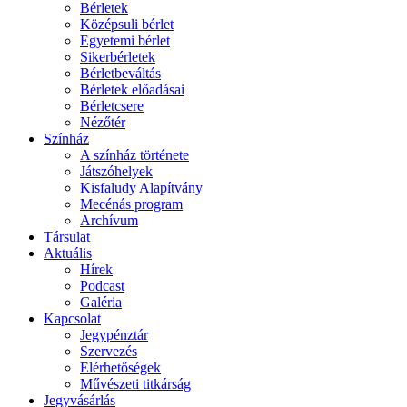
Bérletek
Középsuli bérlet
Egyetemi bérlet
Sikerbérletek
Bérletbeváltás
Bérletek előadásai
Bérletcsere
Nézőtér
Színház
A színház története
Játszóhelyek
Kisfaludy Alapítvány
Mecénás program
Archívum
Társulat
Aktuális
Hírek
Podcast
Galéria
Kapcsolat
Jegypénztár
Szervezés
Elérhetőségek
Művészeti titkárság
Jegyvásárlás