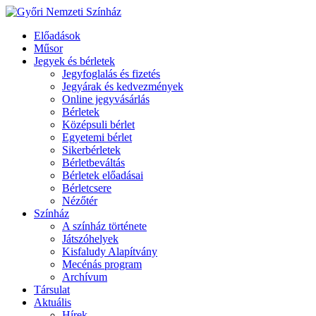
Előadások
Műsor
Jegyek és bérletek
Jegyfoglalás és fizetés
Jegyárak és kedvezmények
Online jegyvásárlás
Bérletek
Középsuli bérlet
Egyetemi bérlet
Sikerbérletek
Bérletbeváltás
Bérletek előadásai
Bérletcsere
Nézőtér
Színház
A színház története
Játszóhelyek
Kisfaludy Alapítvány
Mecénás program
Archívum
Társulat
Aktuális
Hírek