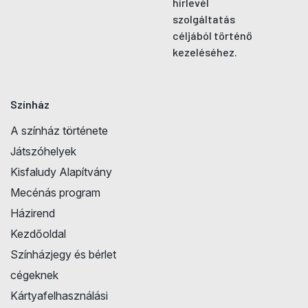
hírlevél
szolgáltatás
céljából történő
kezeléséhez.
Színház
A színház története
Játszóhelyek
Kisfaludy Alapítvány
Mecénás program
Házirend
Kezdőoldal
Színházjegy és bérlet
cégeknek
Kártyafelhasználási