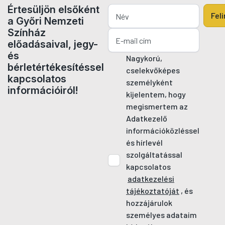
Értesüljön elsőként
Fel
a Győri Nemzeti
Színház
előadásaival, jegy-
és
Nagykorú,
bérletértékesítéssel
cselekvőképes
kapcsolatos
személyként
információiról!
kijelentem, hogy
megismertem az
Adatkezelő
információközléssel
és hírlevél
szolgáltatással
kapcsolatos
adatkezelési
tájékoztatóját
, és
hozzájárulok
személyes adataim