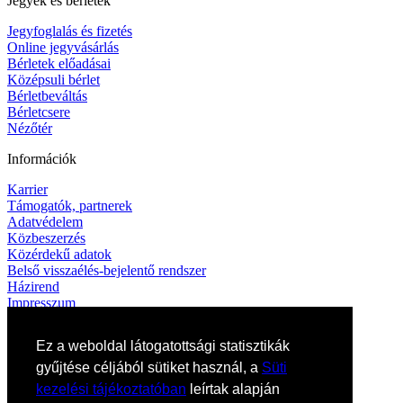
Jegyek és bérletek
Jegyfoglalás és fizetés
Online jegyvásárlás
Bérletek előadásai
Középsuli bérlet
Bérletbeváltás
Bérletcsere
Nézőtér
Információk
Karrier
Támogatók, partnerek
Adatvédelem
Közbeszerzés
Közérdekű adatok
Belső visszaélés-bejelentő rendszer
Házirend
Impresszum
Kapcsolat
Ez a weboldal látogatottsági statisztikák
Elérhetőségek
gyűjtése céljából sütiket használ, a
Süti
Művészeti titkárság
kezelési tájékoztatóban
leírtak alapján