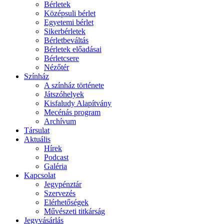
Bérletek
Középsuli bérlet
Egyetemi bérlet
Sikerbérletek
Bérletbeváltás
Bérletek előadásai
Bérletcsere
Nézőtér
Színház
A színház története
Játszóhelyek
Kisfaludy Alapítvány
Mecénás program
Archívum
Társulat
Aktuális
Hírek
Podcast
Galéria
Kapcsolat
Jegypénztár
Szervezés
Elérhetőségek
Művészeti titkárság
Jegyvásárlás