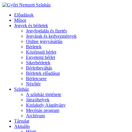
Előadások
Műsor
Jegyek és bérletek
Jegyfoglalás és fizetés
Jegyárak és kedvezmények
Online jegyvásárlás
Bérletek
Középsuli bérlet
Egyetemi bérlet
Sikerbérletek
Bérletbeváltás
Bérletek előadásai
Bérletcsere
Nézőtér
Színház
A színház története
Játszóhelyek
Kisfaludy Alapítvány
Mecénás program
Archívum
Társulat
Aktuális
Hírek