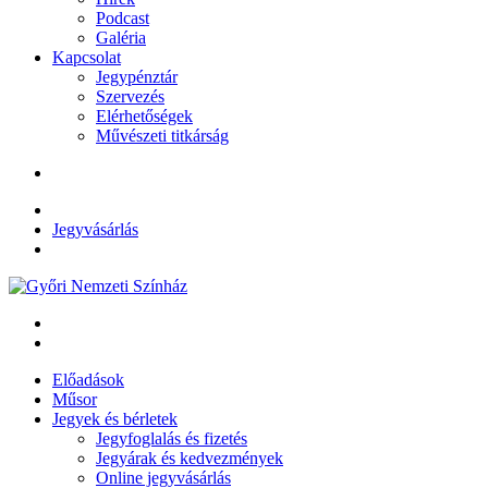
Podcast
Galéria
Kapcsolat
Jegypénztár
Szervezés
Elérhetőségek
Művészeti titkárság
Jegyvásárlás
Előadások
Műsor
Jegyek és bérletek
Jegyfoglalás és fizetés
Jegyárak és kedvezmények
Online jegyvásárlás