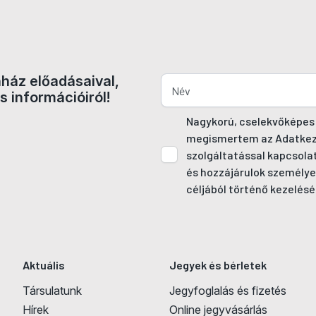
nház előadásaival,
s információiról!
Nagykorú, cselekvőképes
megismertem az Adatkezel
szolgáltatással kapcsola
és hozzájárulok személye
céljából történő kezelésé
Aktuális
Jegyek és bérletek
Társulatunk
Jegyfoglalás és fizetés
Hírek
Online jegyvásárlás