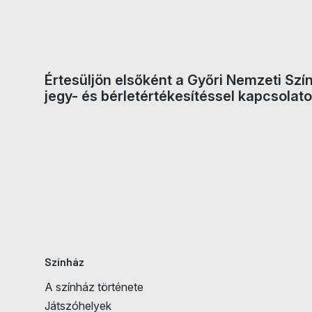
Értesüljön elsőként a Győri Nemzeti Szí
Jegyvásárlás
jegy- és bérletértékesítéssel kapcsolato
Színház
A színház története
Játszóhelyek