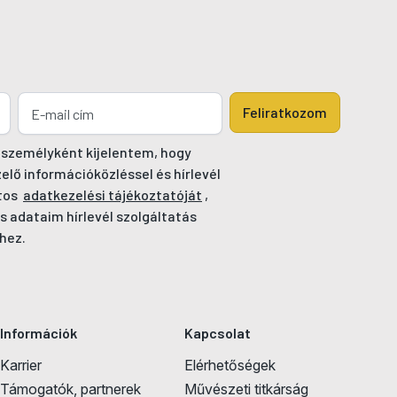
Feliratkozom
 személyként kijelentem, hogy
ő információközléssel és hírlevél
tos
adatkezelési tájékoztatóját
,
s adataim hírlevél szolgáltatás
hez.
Információk
Kapcsolat
Karrier
Elérhetőségek
Támogatók, partnerek
Művészeti titkárság