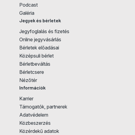
Podcast
Galéria
Jegyek és bérletek
Jegyfoglalás és fizetés
Online jegyvásárlás
Bérletek előadásai
Középsuli bérlet
Jegyvásárlás
Bérletbeváltás
Bérletcsere
Nézőtér
Információk
Karrier
Támogatók, partnerek
Adatvédelem
Közbeszerzés
Közérdekű adatok