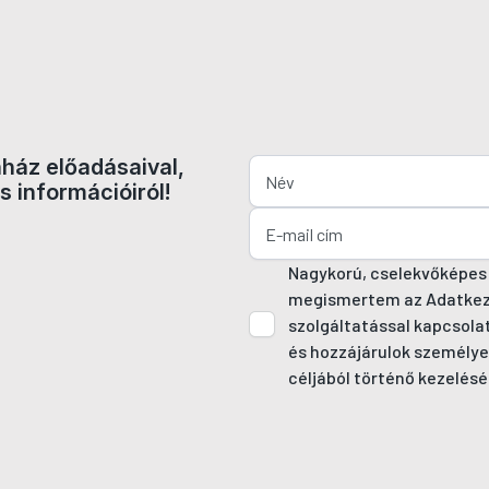
nház előadásaival,
s információiról!
Nagykorú, cselekvőképes
megismertem az Adatkezel
szolgáltatással kapcsola
és hozzájárulok személye
céljából történő kezelésé