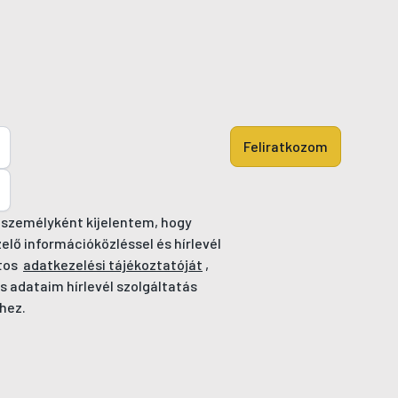
Feliratkozom
 személyként kijelentem, hogy
ő információközléssel és hírlevél
tos
adatkezelési tájékoztatóját
,
s adataim hírlevél szolgáltatás
hez.