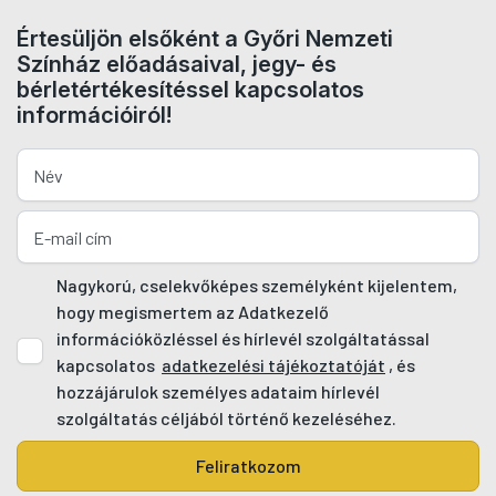
Értesüljön elsőként a Győri Nemzeti
Színház előadásaival, jegy- és
bérletértékesítéssel kapcsolatos
információiról!
Nagykorú, cselekvőképes személyként kijelentem,
hogy megismertem az Adatkezelő
információközléssel és hírlevél szolgáltatással
kapcsolatos
adatkezelési tájékoztatóját
, és
hozzájárulok személyes adataim hírlevél
szolgáltatás céljából történő kezeléséhez.
Feliratkozom