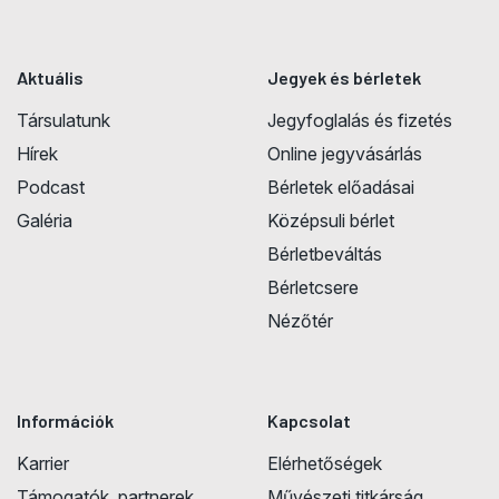
Aktuális
Jegyek és bérletek
Társulatunk
Jegyfoglalás és fizetés
Hírek
Online jegyvásárlás
Podcast
Bérletek előadásai
Galéria
Középsuli bérlet
Bérletbeváltás
Bérletcsere
Nézőtér
Információk
Kapcsolat
Karrier
Elérhetőségek
Támogatók, partnerek
Művészeti titkárság