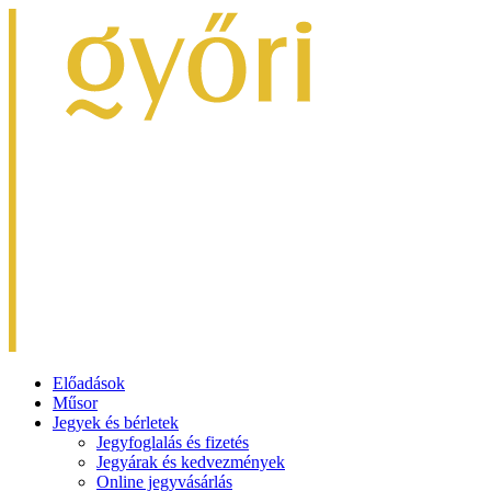
Előadások
Műsor
Jegyek és bérletek
Jegyfoglalás és fizetés
Jegyárak és kedvezmények
Online jegyvásárlás