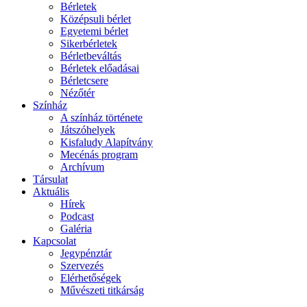
Bérletek
Középsuli bérlet
Egyetemi bérlet
Sikerbérletek
Bérletbeváltás
Bérletek előadásai
Bérletcsere
Nézőtér
Színház
A színház története
Játszóhelyek
Kisfaludy Alapítvány
Mecénás program
Archívum
Társulat
Aktuális
Hírek
Podcast
Galéria
Kapcsolat
Jegypénztár
Szervezés
Elérhetőségek
Művészeti titkárság