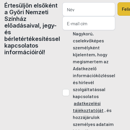
Értesüljön elsőként
Fel
a Győri Nemzeti
Színház
előadásaival, jegy-
és
Nagykorú,
bérletértékesítéssel
cselekvőképes
kapcsolatos
személyként
információiról!
kijelentem, hogy
megismertem az
Adatkezelő
információközléssel
és hírlevél
szolgáltatással
kapcsolatos
adatkezelési
tájékoztatóját
, és
hozzájárulok
személyes adataim