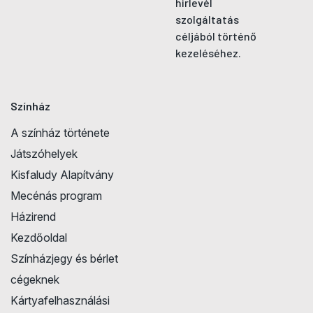
hírlevél
szolgáltatás
céljából történő
kezeléséhez.
Színház
A színház története
Játszóhelyek
Kisfaludy Alapítvány
Mecénás program
Házirend
Kezdőoldal
Színházjegy és bérlet
cégeknek
Kártyafelhasználási