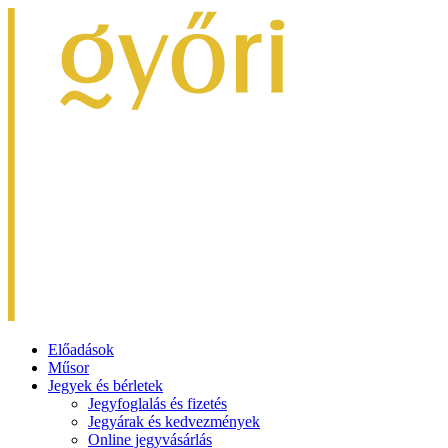
Előadások
Műsor
Jegyek és bérletek
Jegyfoglalás és fizetés
Jegyárak és kedvezmények
Online jegyvásárlás