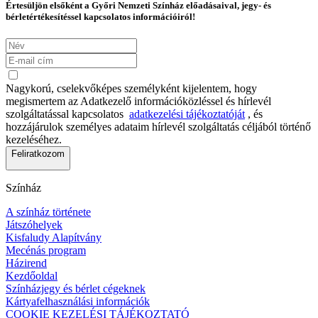
Értesüljön elsőként a Győri Nemzeti Színház előadásaival, jegy- és
bérletértékesítéssel kapcsolatos információiról!
Nagykorú, cselekvőképes személyként kijelentem, hogy
megismertem az Adatkezelő információközléssel és hírlevél
szolgáltatással kapcsolatos
adatkezelési tájékoztatóját
, és
hozzájárulok személyes adataim hírlevél szolgáltatás céljából történő
kezeléséhez.
Feliratkozom
Színház
A színház története
Játszóhelyek
Kisfaludy Alapítvány
Mecénás program
Házirend
Kezdőoldal
Színházjegy és bérlet cégeknek
Kártyafelhasználási információk
COOKIE KEZELÉSI TÁJÉKOZTATÓ