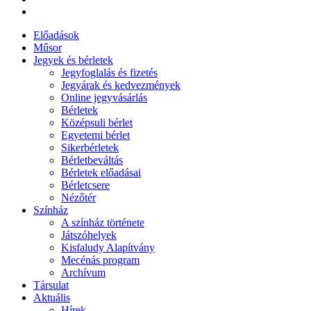
Előadások
Műsor
Jegyek és bérletek
Jegyfoglalás és fizetés
Jegyárak és kedvezmények
Online jegyvásárlás
Bérletek
Középsuli bérlet
Egyetemi bérlet
Sikerbérletek
Bérletbeváltás
Bérletek előadásai
Bérletcsere
Nézőtér
Színház
A színház története
Játszóhelyek
Kisfaludy Alapítvány
Mecénás program
Archívum
Társulat
Aktuális
Hírek