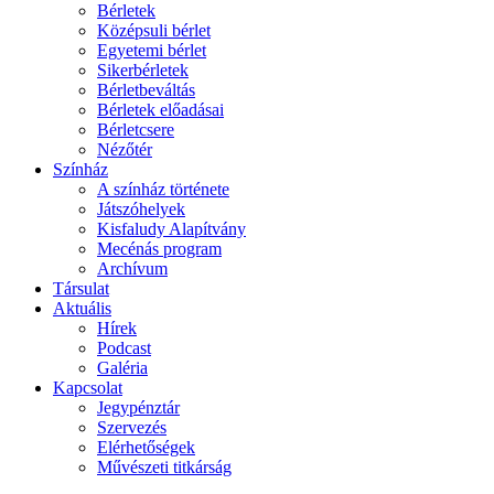
Bérletek
Középsuli bérlet
Egyetemi bérlet
Sikerbérletek
Bérletbeváltás
Bérletek előadásai
Bérletcsere
Nézőtér
Színház
A színház története
Játszóhelyek
Kisfaludy Alapítvány
Mecénás program
Archívum
Társulat
Aktuális
Hírek
Podcast
Galéria
Kapcsolat
Jegypénztár
Szervezés
Elérhetőségek
Művészeti titkárság