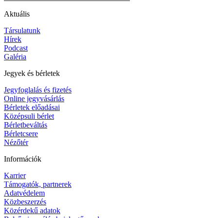
Aktuális
Társulatunk
Hírek
Podcast
Galéria
Jegyek és bérletek
Jegyfoglalás és fizetés
Online jegyvásárlás
Bérletek előadásai
Középsuli bérlet
Bérletbeváltás
Bérletcsere
Nézőtér
Információk
Karrier
Támogatók, partnerek
Adatvédelem
Közbeszerzés
Közérdekű adatok