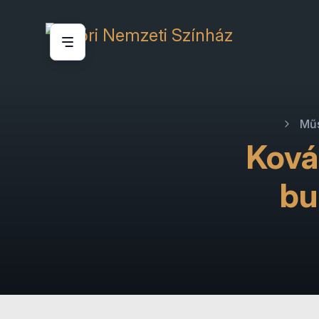
Mű
Ková
bu