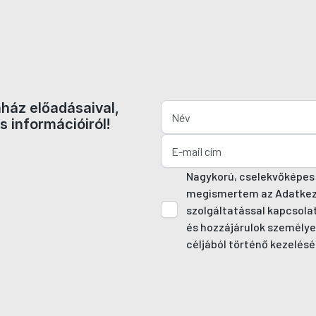
nház előadásaival,
s információiról!
Nagykorú, cselekvőképes
megismertem az Adatkezel
szolgáltatással kapcsola
és hozzájárulok személye
céljából történő kezelésé