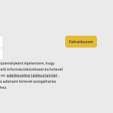
Feliratkozom
 személyként kijelentem, hogy
ő információközléssel és hírlevél
tos
adatkezelési tájékoztatóját
,
s adataim hírlevél szolgáltatás
hez.