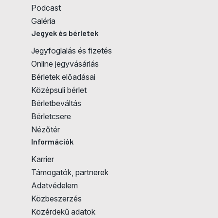
Podcast
Galéria
Jegyek és bérletek
Jegyfoglalás és fizetés
Online jegyvásárlás
Bérletek előadásai
Középsuli bérlet
Jegyvásárlás
Bérletbeváltás
Bérletcsere
Nézőtér
Információk
Karrier
Támogatók, partnerek
Adatvédelem
Közbeszerzés
Közérdekű adatok