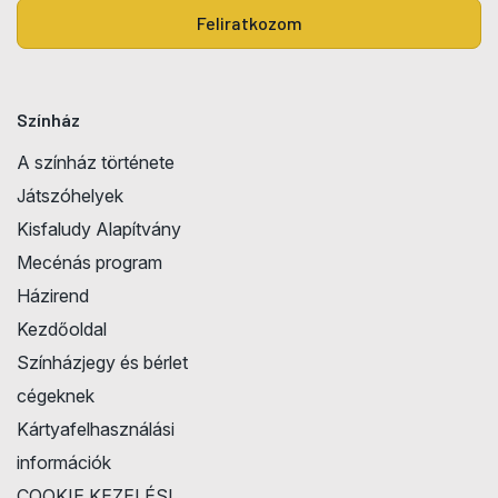
Feliratkozom
Színház
A színház története
Játszóhelyek
Kisfaludy Alapítvány
Mecénás program
Házirend
Kezdőoldal
Színházjegy és bérlet
cégeknek
Kártyafelhasználási
információk
COOKIE KEZELÉSI