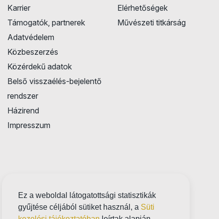
Karrier
Elérhetőségek
Támogatók, partnerek
Művészeti titkárság
Adatvédelem
Közbeszerzés
Közérdekű adatok
Belső visszaélés-bejelentő
rendszer
Házirend
Impresszum
Ez a weboldal látogatottsági statisztikák
gyűjtése céljából sütiket használ, a
Süti
kezelési tájékoztatóban
leírtak alapján