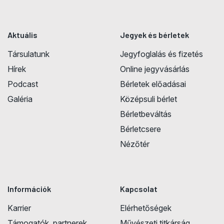
Aktuális
Jegyek és bérletek
Társulatunk
Jegyfoglalás és fizetés
Hírek
Online jegyvásárlás
Podcast
Bérletek előadásai
Galéria
Középsuli bérlet
Bérletbeváltás
Bérletcsere
Nézőtér
Információk
Kapcsolat
Karrier
Elérhetőségek
Támogatók, partnerek
Művészeti titkárság