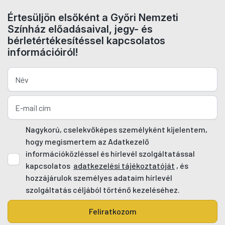
Értesüljön elsőként a Győri Nemzeti
Színház előadásaival, jegy- és
bérletértékesítéssel kapcsolatos
információiról!
Nagykorú, cselekvőképes személyként kijelentem,
hogy megismertem az Adatkezelő
információközléssel és hírlevél szolgáltatással
kapcsolatos
adatkezelési tájékoztatóját
, és
hozzájárulok személyes adataim hírlevél
szolgáltatás céljából történő kezeléséhez.
Feliratkozom