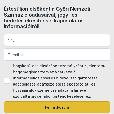
Értesüljön elsőként a Győri Nemzeti
Színház előadásaival, jegy- és
bérletértékesítéssel kapcsolatos
információiról!
Nagykorú, cselekvőképes személyként kijelentem,
hogy megismertem az Adatkezelő
információközléssel és hírlevél szolgáltatással
kapcsolatos
adatkezelési tájékoztatóját
, és
hozzájárulok személyes adataim hírlevél
szolgáltatás céljából történő kezeléséhez.
Feliratkozom