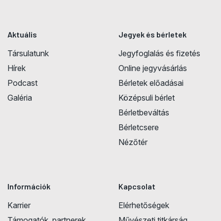
Aktuális
Jegyek és bérletek
Társulatunk
Jegyfoglalás és fizetés
Hírek
Online jegyvásárlás
Podcast
Bérletek előadásai
Galéria
Középsuli bérlet
Bérletbeváltás
Bérletcsere
Nézőtér
Információk
Kapcsolat
Karrier
Elérhetőségek
Támogatók, partnerek
Művészeti titkárság