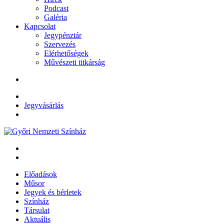
Podcast
Galéria
Kapcsolat
Jegypénztár
Szervezés
Elérhetőségek
Művészeti titkárság
Jegyvásárlás
Előadások
Műsor
Jegyek és bérletek
Színház
Társulat
Aktuális