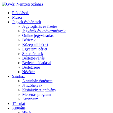
Előadások
Műsor
Jegyek és bérletek
Jegyfoglalás és fizetés
Jegyárak és kedvezmények
Online jegyvásárlás
Bérletek
Középsuli bérlet
Egyetemi bérlet
Sikerbérletek
Bérletbeváltás
Bérletek előadásai
Bérletcsere
Nézőtér
Színház
A színház története
Játszóhelyek
Kisfaludy Alapítvány
Mecénás program
Archívum
Társulat
Aktuális
Hírek