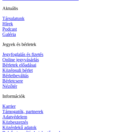
Aktuális
Társulatunk
Hírek
Podcast
Galéria
Jegyek és bérletek
Jegyfoglalás és fizetés
Online jegyvásárlás
Bérletek előadásai
Középsuli bérlet
Bérletbeváltás
Bérletcsere
Nézőtér
Információk
Karrier
Támogatók, partnerek
Adatvédelem
Közbeszerzés
Közérdekű adatok