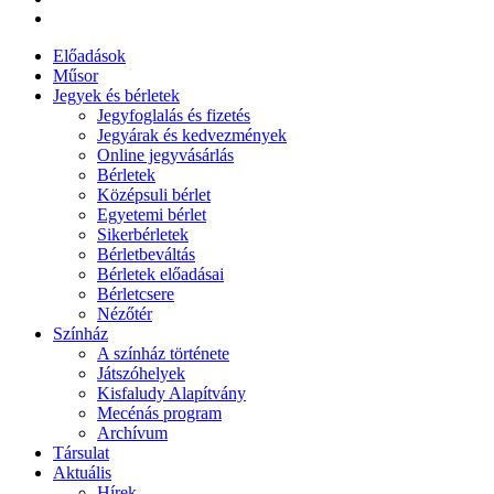
Előadások
Műsor
Jegyek és bérletek
Jegyfoglalás és fizetés
Jegyárak és kedvezmények
Online jegyvásárlás
Bérletek
Középsuli bérlet
Egyetemi bérlet
Sikerbérletek
Bérletbeváltás
Bérletek előadásai
Bérletcsere
Nézőtér
Színház
A színház története
Játszóhelyek
Kisfaludy Alapítvány
Mecénás program
Archívum
Társulat
Aktuális
Hírek