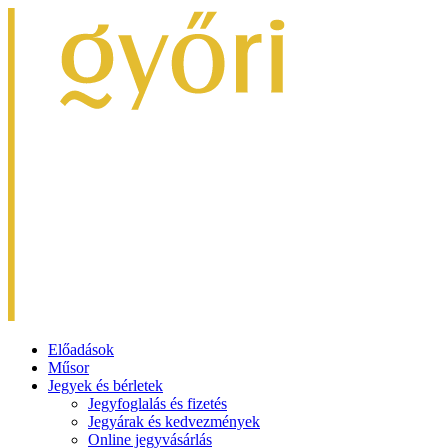
Előadások
Műsor
Jegyek és bérletek
Jegyfoglalás és fizetés
Jegyárak és kedvezmények
Online jegyvásárlás