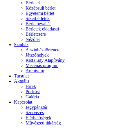
Bérletek
Középsuli bérlet
Egyetemi bérlet
Sikerbérletek
Bérletbeváltás
Bérletek előadásai
Bérletcsere
Nézőtér
Színház
A színház története
Játszóhelyek
Kisfaludy Alapítvány
Mecénás program
Archívum
Társulat
Aktuális
Hírek
Podcast
Galéria
Kapcsolat
Jegypénztár
Szervezés
Elérhetőségek
Művészeti titkárság