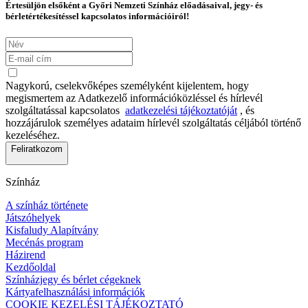
Értesüljön elsőként a Győri Nemzeti Színház előadásaival, jegy- és
bérletértékesítéssel kapcsolatos információiról!
Nagykorú, cselekvőképes személyként kijelentem, hogy
megismertem az Adatkezelő információközléssel és hírlevél
szolgáltatással kapcsolatos
adatkezelési tájékoztatóját
, és
hozzájárulok személyes adataim hírlevél szolgáltatás céljából történő
kezeléséhez.
Feliratkozom
Színház
A színház története
Játszóhelyek
Kisfaludy Alapítvány
Mecénás program
Házirend
Kezdőoldal
Színházjegy és bérlet cégeknek
Kártyafelhasználási információk
COOKIE KEZELÉSI TÁJÉKOZTATÓ