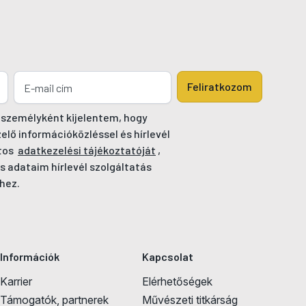
Feliratkozom
 személyként kijelentem, hogy
ő információközléssel és hírlevél
tos
adatkezelési tájékoztatóját
,
s adataim hírlevél szolgáltatás
hez.
Információk
Kapcsolat
Karrier
Elérhetőségek
Támogatók, partnerek
Művészeti titkárság