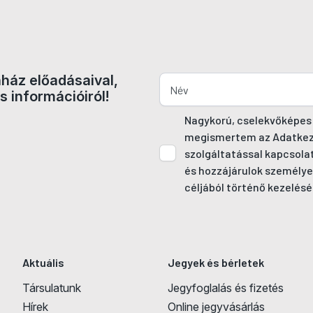
nház előadásaival,
s információiról!
Nagykorú, cselekvőképes
megismertem az Adatkezel
szolgáltatással kapcsola
és hozzájárulok személye
céljából történő kezelésé
Aktuális
Jegyek és bérletek
Társulatunk
Jegyfoglalás és fizetés
Hírek
Online jegyvásárlás