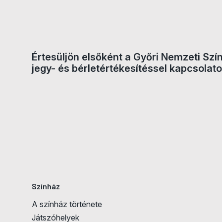
Értesüljön elsőként a Győri Nemzeti Szí
Jegyvásárlás
jegy- és bérletértékesítéssel kapcsolato
Színház
A színház története
Játszóhelyek