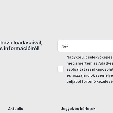
nház előadásaival,
s információiról!
Nagykorú, cselekvőképes
megismertem az Adatkezel
szolgáltatással kapcsola
és hozzájárulok személye
céljából történő kezelésé
Aktuális
Jegyek és bérletek