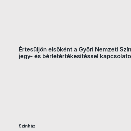
Jegyvásárlás
Értesüljön elsőként a Győri Nemzeti Szí
jegy- és bérletértékesítéssel kapcsolato
Színház