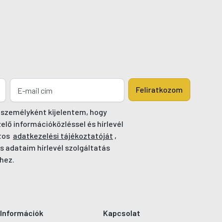
Feliratkozom
 személyként kijelentem, hogy
ő információközléssel és hírlevél
tos
adatkezelési tájékoztatóját
,
s adataim hírlevél szolgáltatás
hez.
Információk
Kapcsolat