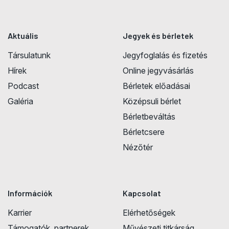
Aktuális
Jegyek és bérletek
Társulatunk
Jegyfoglalás és fizetés
Hírek
Online jegyvásárlás
Podcast
Bérletek előadásai
Galéria
Középsuli bérlet
Bérletbeváltás
Bérletcsere
Nézőtér
Információk
Kapcsolat
Karrier
Elérhetőségek
Támogatók, partnerek
Művészeti titkárság