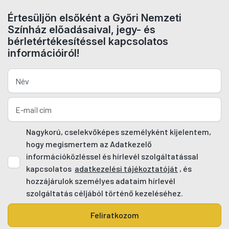
Értesüljön elsőként a Győri Nemzeti
Színház előadásaival, jegy- és
bérletértékesítéssel kapcsolatos
információiról!
Nagykorú, cselekvőképes személyként kijelentem,
hogy megismertem az Adatkezelő
információközléssel és hírlevél szolgáltatással
kapcsolatos
adatkezelési tájékoztatóját
, és
hozzájárulok személyes adataim hírlevél
szolgáltatás céljából történő kezeléséhez.
Feliratkozom