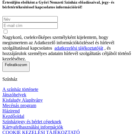
Értesüljön elsőként a Győri Nemzeti Színház előadásaival, jegy- és
bérletértékesítéssel kapcsolatos információiról!
Nagykorú, cselekvőképes személyként kijelentem, hogy
megismertem az Adatkezelő információközléssel és hírlevél
szolgáltatással kapcsolatos
adatkezelési tájékoztatóját
, és
hozzájárulok személyes adataim hírlevél szolgáltatás céljából történő
kezeléséhez.
Feliratkozom
Színház
A színház története
Játszóhelyek
Kisfaludy Alapítvány
Mecénás program
Házirend
Kezdőoldal
Színházjegy és bérlet cégeknek
Kártyafelhasználási információk
COOKIE KEZELÉSI TÁJÉKOZTATÓ