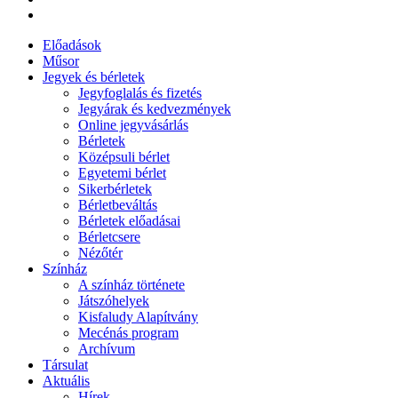
Előadások
Műsor
Jegyek és bérletek
Jegyfoglalás és fizetés
Jegyárak és kedvezmények
Online jegyvásárlás
Bérletek
Középsuli bérlet
Egyetemi bérlet
Sikerbérletek
Bérletbeváltás
Bérletek előadásai
Bérletcsere
Nézőtér
Színház
A színház története
Játszóhelyek
Kisfaludy Alapítvány
Mecénás program
Archívum
Társulat
Aktuális
Hírek