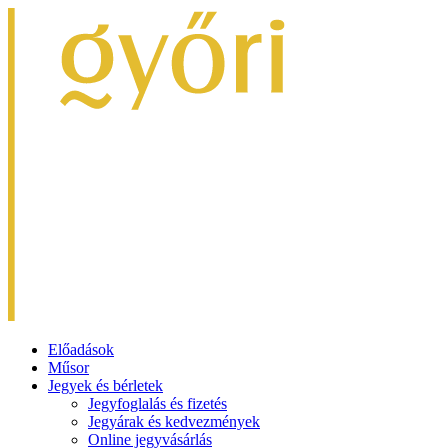
Előadások
Műsor
Jegyek és bérletek
Jegyfoglalás és fizetés
Jegyárak és kedvezmények
Online jegyvásárlás