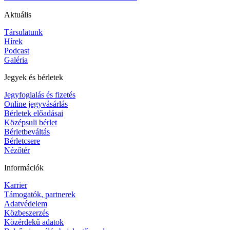
Aktuális
Társulatunk
Hírek
Podcast
Galéria
Jegyek és bérletek
Jegyfoglalás és fizetés
Online jegyvásárlás
Bérletek előadásai
Középsuli bérlet
Bérletbeváltás
Bérletcsere
Nézőtér
Információk
Karrier
Támogatók, partnerek
Adatvédelem
Közbeszerzés
Közérdekű adatok