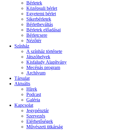
Bérletek
Középsuli bérlet
Egyetemi bérlet
Sikerbérletek
Bérletbeváltás
Bérletek előadásai
Bérletcsere
Nézőtér
Színház
A színház története
Játszóhelyek
Kisfaludy Alapítvány
Mecénás program
Archívum
Társulat
Aktuális
Hírek
Podcast
Galéria
Kapcsolat
Jegypénztár
Szervezés
Elérhetőségek
Művészeti titkárság