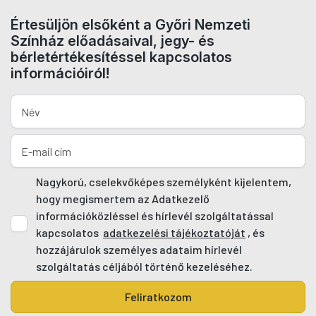
Értesüljön elsőként a Győri Nemzeti
Színház előadásaival, jegy- és
bérletértékesítéssel kapcsolatos
információiról!
Nagykorú, cselekvőképes személyként kijelentem,
hogy megismertem az Adatkezelő
információközléssel és hírlevél szolgáltatással
kapcsolatos
adatkezelési tájékoztatóját
, és
hozzájárulok személyes adataim hírlevél
szolgáltatás céljából történő kezeléséhez.
Feliratkozom