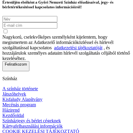
Értesüljön elsőként a Győri Nemzeti Színház előadásaival, jegy- és
bérletértékesítéssel kapcsolatos információiról!
Nagykorú, cselekvőképes személyként kijelentem, hogy
megismertem az Adatkezelő információközléssel és hírlevél
szolgáltatással kapcsolatos
adatkezelési tájékoztatóját
, és
hozzájárulok személyes adataim hírlevél szolgáltatás céljából történő
kezeléséhez.
Feliratkozom
Színház
A színház története
Játszóhelyek
Kisfaludy Alapítvány
Mecénás program
Házirend
Kezdőoldal
Színházjegy és bérlet cégeknek
Kártyafelhasználási információk
COOKIE KEZELÉSI TÁJÉKOZTATÓ