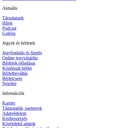
Aktuális
Társulatunk
Hírek
Podcast
Galéria
Jegyek és bérletek
Jegyfoglalás és fizetés
Online jegyvásárlás
Bérletek előadásai
Középsuli bérlet
Bérletbeváltás
Bérletcsere
Nézőtér
Információk
Karrier
Támogatók, partnerek
Adatvédelem
Közbeszerzés
Közérdekű adatok