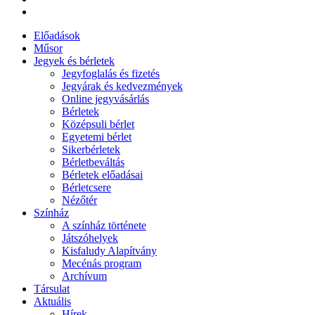
Előadások
Műsor
Jegyek és bérletek
Jegyfoglalás és fizetés
Jegyárak és kedvezmények
Online jegyvásárlás
Bérletek
Középsuli bérlet
Egyetemi bérlet
Sikerbérletek
Bérletbeváltás
Bérletek előadásai
Bérletcsere
Nézőtér
Színház
A színház története
Játszóhelyek
Kisfaludy Alapítvány
Mecénás program
Archívum
Társulat
Aktuális
Hírek