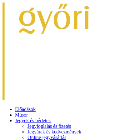
Előadások
Műsor
Jegyek és bérletek
Jegyfoglalás és fizetés
Jegyárak és kedvezmények
Online jegyvásárlás