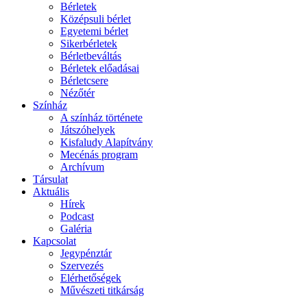
Bérletek
Középsuli bérlet
Egyetemi bérlet
Sikerbérletek
Bérletbeváltás
Bérletek előadásai
Bérletcsere
Nézőtér
Színház
A színház története
Játszóhelyek
Kisfaludy Alapítvány
Mecénás program
Archívum
Társulat
Aktuális
Hírek
Podcast
Galéria
Kapcsolat
Jegypénztár
Szervezés
Elérhetőségek
Művészeti titkárság