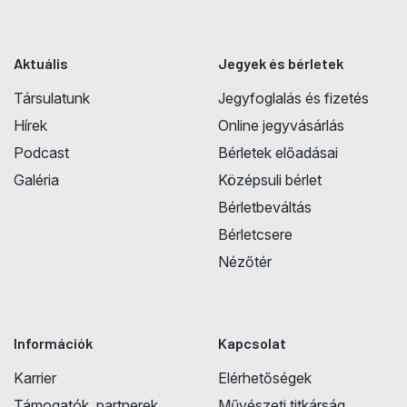
Aktuális
Jegyek és bérletek
Társulatunk
Jegyfoglalás és fizetés
Hírek
Online jegyvásárlás
Podcast
Bérletek előadásai
Galéria
Középsuli bérlet
Bérletbeváltás
Bérletcsere
Nézőtér
Információk
Kapcsolat
Karrier
Elérhetőségek
Támogatók, partnerek
Művészeti titkárság