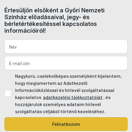
Értesüljön elsőként a Győri Nemzeti
Színház előadásaival, jegy- és
bérletértékesítéssel kapcsolatos
információiról!
Nagykorú, cselekvőképes személyként kijelentem,
hogy megismertem az Adatkezelő
információközléssel és hírlevél szolgáltatással
kapcsolatos
adatkezelési tájékoztatóját
, és
hozzájárulok személyes adataim hírlevél
szolgáltatás céljából történő kezeléséhez.
Feliratkozom