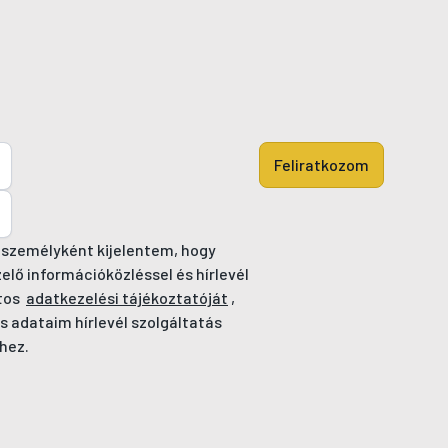
Feliratkozom
 személyként kijelentem, hogy
ő információközléssel és hírlevél
tos
adatkezelési tájékoztatóját
,
s adataim hírlevél szolgáltatás
hez.