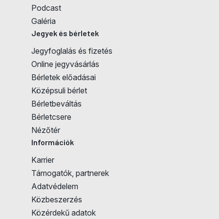
Podcast
Galéria
Jegyek és bérletek
Jegyfoglalás és fizetés
Online jegyvásárlás
Bérletek előadásai
Középsuli bérlet
Jegyvásárlás
Bérletbeváltás
Bérletcsere
Nézőtér
Információk
Karrier
Támogatók, partnerek
Adatvédelem
Közbeszerzés
Közérdekű adatok