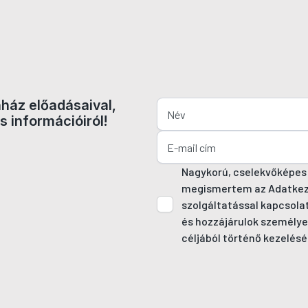
nház előadásaival,
s információiról!
Nagykorú, cselekvőképes
megismertem az Adatkezel
szolgáltatással kapcsola
és hozzájárulok személye
céljából történő kezelésé