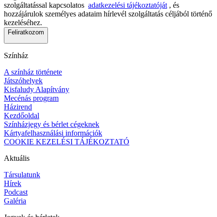
szolgáltatással kapcsolatos
adatkezelési tájékoztatóját
, és
hozzájárulok személyes adataim hírlevél szolgáltatás céljából történő
kezeléséhez.
Feliratkozom
Színház
A színház története
Játszóhelyek
Kisfaludy Alapítvány
Mecénás program
Házirend
Kezdőoldal
Színházjegy és bérlet cégeknek
Kártyafelhasználási információk
COOKIE KEZELÉSI TÁJÉKOZTATÓ
Aktuális
Társulatunk
Hírek
Podcast
Galéria