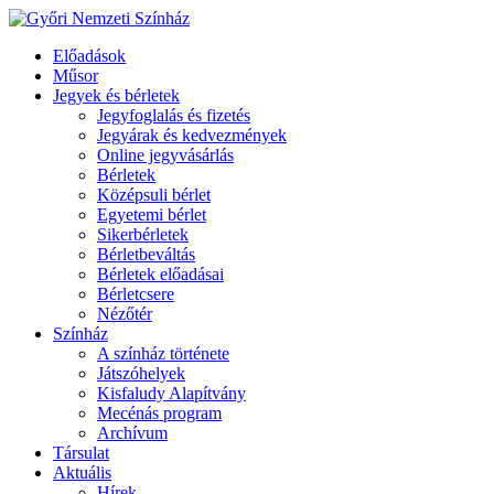
Előadások
Műsor
Jegyek és bérletek
Jegyfoglalás és fizetés
Jegyárak és kedvezmények
Online jegyvásárlás
Bérletek
Középsuli bérlet
Egyetemi bérlet
Sikerbérletek
Bérletbeváltás
Bérletek előadásai
Bérletcsere
Nézőtér
Színház
A színház története
Játszóhelyek
Kisfaludy Alapítvány
Mecénás program
Archívum
Társulat
Aktuális
Hírek