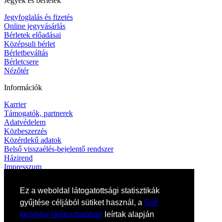
Jegyek és bérletek
Jegyfoglalás és fizetés
Online jegyvásárlás
Bérletek előadásai
Középsuli bérlet
Bérletbeváltás
Bérletcsere
Nézőtér
Információk
Karrier
Támogatók, partnerek
Adatvédelem
Közbeszerzés
Közérdekű adatok
Belső visszaélés-bejelentő rendszer
Házirend
Impresszum
Kapcsolat
Ez a weboldal látogatottsági statisztikák
Elérhetőségek
gyűjtése céljából sütiket használ, a
Süti
Művészeti titkárság
kezelési tájékoztatóban
leírtak alapján