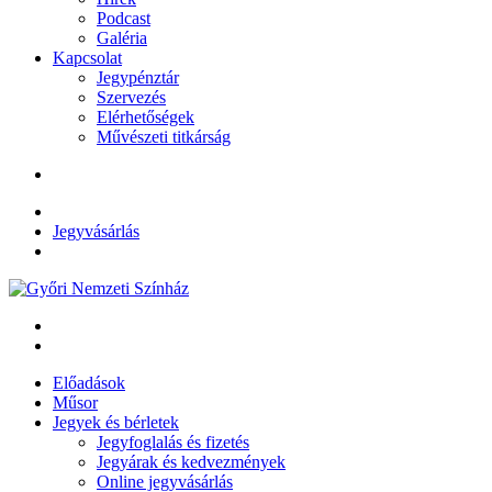
Podcast
Galéria
Kapcsolat
Jegypénztár
Szervezés
Elérhetőségek
Művészeti titkárság
Jegyvásárlás
Előadások
Műsor
Jegyek és bérletek
Jegyfoglalás és fizetés
Jegyárak és kedvezmények
Online jegyvásárlás