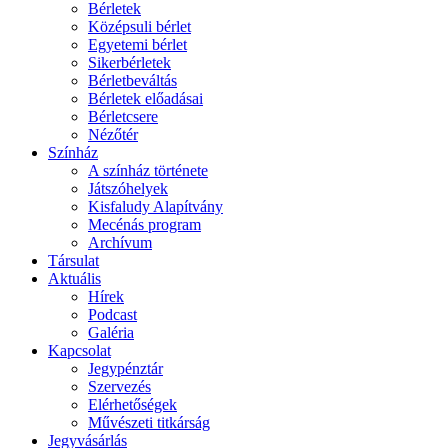
Bérletek
Középsuli bérlet
Egyetemi bérlet
Sikerbérletek
Bérletbeváltás
Bérletek előadásai
Bérletcsere
Nézőtér
Színház
A színház története
Játszóhelyek
Kisfaludy Alapítvány
Mecénás program
Archívum
Társulat
Aktuális
Hírek
Podcast
Galéria
Kapcsolat
Jegypénztár
Szervezés
Elérhetőségek
Művészeti titkárság
Jegyvásárlás