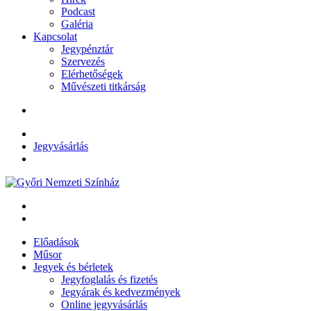
Podcast
Galéria
Kapcsolat
Jegypénztár
Szervezés
Elérhetőségek
Művészeti titkárság
Jegyvásárlás
Előadások
Műsor
Jegyek és bérletek
Jegyfoglalás és fizetés
Jegyárak és kedvezmények
Online jegyvásárlás