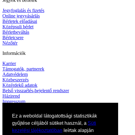
Jegyek és bérletek
Jegyfoglalás és fizetés
Online jegyvásárlás
Bérletek előadásai
Középsuli bérlet
Bérletbeváltás
Bérletcsere
Nézőtér
Információk
Karrier
Támogatók, partnerek
Adatvédelem
Közbeszerzés
Közérdekű adatok
Belső visszaélés-bejelentő rendszer
Házirend
Impresszum
Kapcsolat
Ez a weboldal látogatottsági statisztikák
Elérhetőségek
gyűjtése céljából sütiket használ, a
Süti
Művészeti titkárság
kezelési tájékoztatóban
leírtak alapján