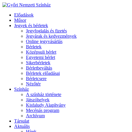
Előadások
Műsor
Jegyek és bérletek
Jegyfoglalás és fizetés
Jegyárak és kedvezmények
Online jegyvásárlás
Bérletek
Középsuli bérlet
Egyetemi bérlet
Sikerbérletek
Bérletbeváltás
Bérletek előadásai
Bérletcsere
Nézőtér
Színház
A színház története
Játszóhelyek
Kisfaludy Alapítvány
Mecénás program
Archívum
Társulat
Aktuális
Hírek