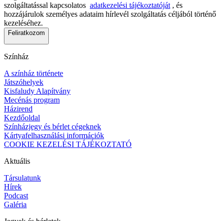
szolgáltatással kapcsolatos
adatkezelési tájékoztatóját
, és
hozzájárulok személyes adataim hírlevél szolgáltatás céljából történő
kezeléséhez.
Feliratkozom
Színház
A színház története
Játszóhelyek
Kisfaludy Alapítvány
Mecénás program
Házirend
Kezdőoldal
Színházjegy és bérlet cégeknek
Kártyafelhasználási információk
COOKIE KEZELÉSI TÁJÉKOZTATÓ
Aktuális
Társulatunk
Hírek
Podcast
Galéria