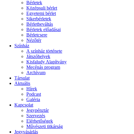
Bérletek
Középsuli bérlet
Egyetemi bérlet
Sikerbérletek
Bérletbeváltás
Bérletek előadásai
Bérletcsere
Nézőtér
Színház
A színház története
Játszóhelyek
Kisfaludy Alapítvány
Mecénás program
Archívum
Társulat
Aktuális
Hírek
Podcast
Galéria
Kapcsolat
Jegypénztár
Szervezés
Elérhetőségek
Művészeti titkárság
Jegyvásárlás