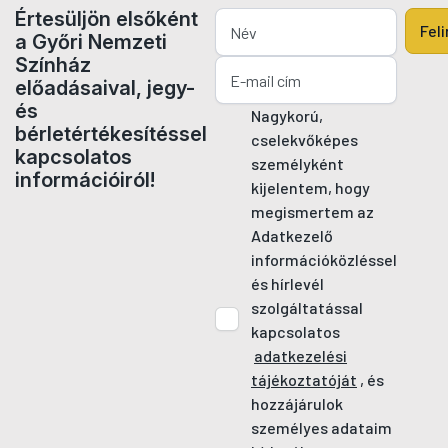
Értesüljön elsőként
Fel
a Győri Nemzeti
Színház
előadásaival, jegy-
és
Nagykorú,
bérletértékesítéssel
cselekvőképes
kapcsolatos
személyként
információiról!
kijelentem, hogy
megismertem az
Adatkezelő
információközléssel
és hírlevél
szolgáltatással
kapcsolatos
adatkezelési
tájékoztatóját
, és
hozzájárulok
személyes adataim