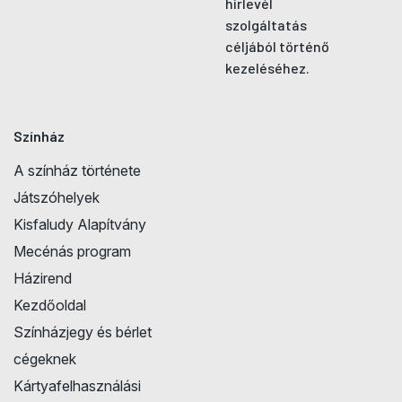
hírlevél
szolgáltatás
céljából történő
kezeléséhez.
Színház
A színház története
Játszóhelyek
Kisfaludy Alapítvány
Mecénás program
Házirend
Kezdőoldal
Színházjegy és bérlet
cégeknek
Kártyafelhasználási