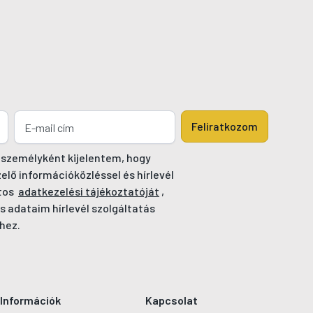
Feliratkozom
 személyként kijelentem, hogy
ő információközléssel és hírlevél
tos
adatkezelési tájékoztatóját
,
s adataim hírlevél szolgáltatás
hez.
Információk
Kapcsolat