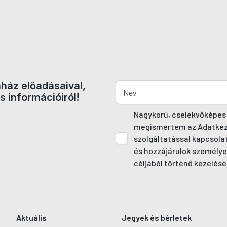
nház előadásaival,
s információiról!
Nagykorú, cselekvőképes
megismertem az Adatkezel
szolgáltatással kapcsola
és hozzájárulok személye
céljából történő kezelésé
Aktuális
Jegyek és bérletek