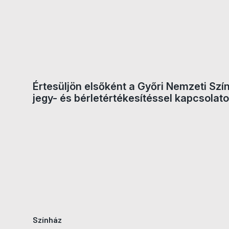
Jegyvásárlás
Értesüljön elsőként a Győri Nemzeti Szí
jegy- és bérletértékesítéssel kapcsolato
Színház