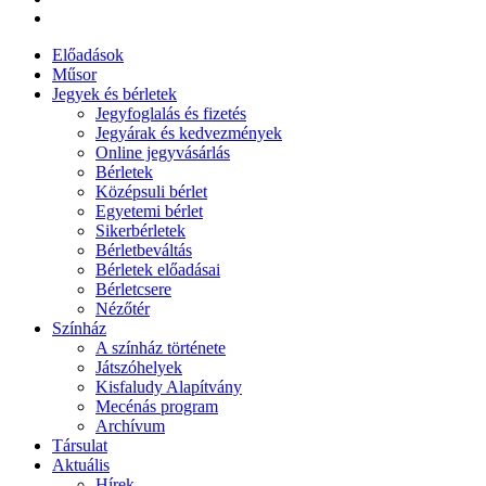
Előadások
Műsor
Jegyek és bérletek
Jegyfoglalás és fizetés
Jegyárak és kedvezmények
Online jegyvásárlás
Bérletek
Középsuli bérlet
Egyetemi bérlet
Sikerbérletek
Bérletbeváltás
Bérletek előadásai
Bérletcsere
Nézőtér
Színház
A színház története
Játszóhelyek
Kisfaludy Alapítvány
Mecénás program
Archívum
Társulat
Aktuális
Hírek