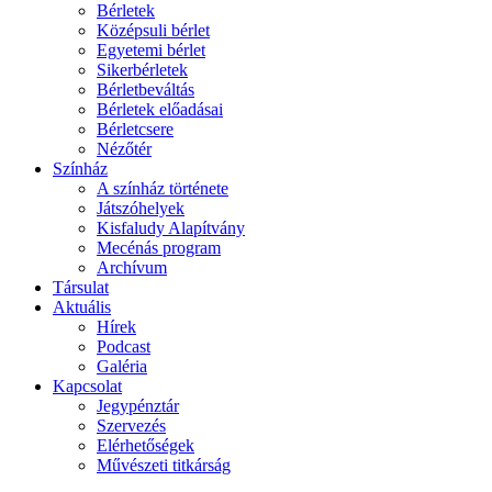
Bérletek
Középsuli bérlet
Egyetemi bérlet
Sikerbérletek
Bérletbeváltás
Bérletek előadásai
Bérletcsere
Nézőtér
Színház
A színház története
Játszóhelyek
Kisfaludy Alapítvány
Mecénás program
Archívum
Társulat
Aktuális
Hírek
Podcast
Galéria
Kapcsolat
Jegypénztár
Szervezés
Elérhetőségek
Művészeti titkárság