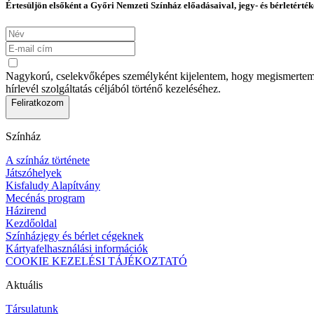
Értesüljön elsőként a Győri Nemzeti Színház előadásaival, jegy- és bérletérték
Nagykorú, cselekvőképes személyként kijelentem, hogy megismertem az
hírlevél szolgáltatás céljából történő kezeléséhez.
Feliratkozom
Színház
A színház története
Játszóhelyek
Kisfaludy Alapítvány
Mecénás program
Házirend
Kezdőoldal
Színházjegy és bérlet cégeknek
Kártyafelhasználási információk
COOKIE KEZELÉSI TÁJÉKOZTATÓ
Aktuális
Társulatunk