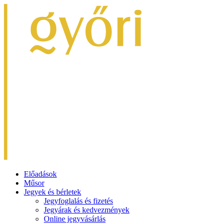
Előadások
Műsor
Jegyek és bérletek
Jegyfoglalás és fizetés
Jegyárak és kedvezmények
Online jegyvásárlás