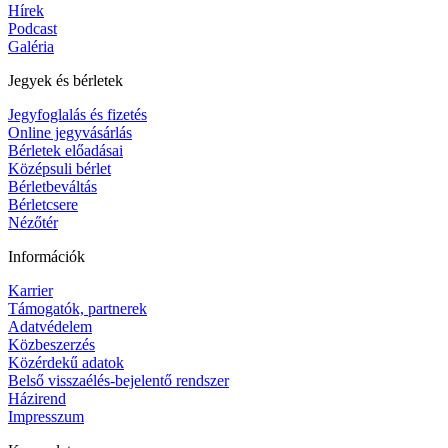
Hírek
Podcast
Galéria
Jegyek és bérletek
Jegyfoglalás és fizetés
Online jegyvásárlás
Bérletek előadásai
Középsuli bérlet
Bérletbeváltás
Bérletcsere
Nézőtér
Információk
Karrier
Támogatók, partnerek
Adatvédelem
Közbeszerzés
Közérdekű adatok
Belső visszaélés-bejelentő rendszer
Házirend
Impresszum