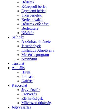
Bérletek
Középsuli bérlet
Egyetemi bérlet
Sikerbérletek
Bérletbeváltás
Bérletek előadásai
Bérletcsere
Nézőtér
Színház
A színház története
Játszóhelyek
Kisfaludy Alapítvány
Mecénás program
Archívum
Társulat
Aktuális
Hírek
Podcast
Galéria
Kapcsolat
Jegypénztár
Szervezés
Elérhetőségek
Művészeti titkárság
Jegyvásárlás