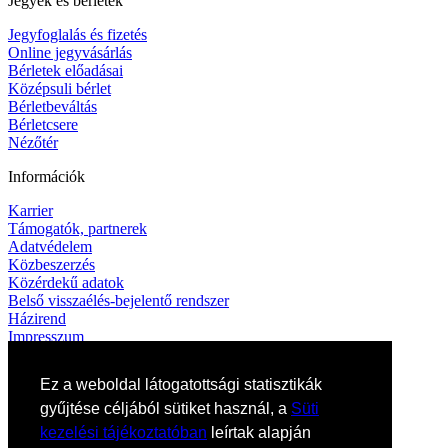
Jegyek és bérletek
Jegyfoglalás és fizetés
Online jegyvásárlás
Bérletek előadásai
Középsuli bérlet
Bérletbeváltás
Bérletcsere
Nézőtér
Információk
Karrier
Támogatók, partnerek
Adatvédelem
Közbeszerzés
Közérdekű adatok
Belső visszaélés-bejelentő rendszer
Házirend
Impresszum
Kapcsolat
Ez a weboldal látogatottsági statisztikák
Elérhetőségek
gyűjtése céljából sütiket használ, a
Süti
Művészeti titkárság
kezelési tájékoztatóban
leírtak alapján