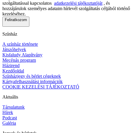
szolgáltatással kapcsolatos
adatkezelési tájékoztatóját
, és
hozzájárulok személyes adataim hírlevél szolgáltatás céljából történő
kezeléséhez.
Feliratkozom
Színház
A színház története
Játszóhelyek
Kisfaludy Alapítvány
Mecénás program
Házirend
Kezdőoldal
Színházjegy és bérlet cégeknek
Kártyafelhasználási információk
COOKIE KEZELÉSI TÁJÉKOZTATÓ
Aktuális
Társulatunk
Hírek
Podcast
Galéria