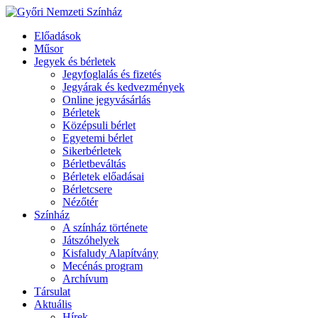
Előadások
Műsor
Jegyek és bérletek
Jegyfoglalás és fizetés
Jegyárak és kedvezmények
Online jegyvásárlás
Bérletek
Középsuli bérlet
Egyetemi bérlet
Sikerbérletek
Bérletbeváltás
Bérletek előadásai
Bérletcsere
Nézőtér
Színház
A színház története
Játszóhelyek
Kisfaludy Alapítvány
Mecénás program
Archívum
Társulat
Aktuális
Hírek