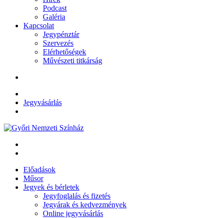
Podcast
Galéria
Kapcsolat
Jegypénztár
Szervezés
Elérhetőségek
Művészeti titkárság
Jegyvásárlás
Előadások
Műsor
Jegyek és bérletek
Jegyfoglalás és fizetés
Jegyárak és kedvezmények
Online jegyvásárlás