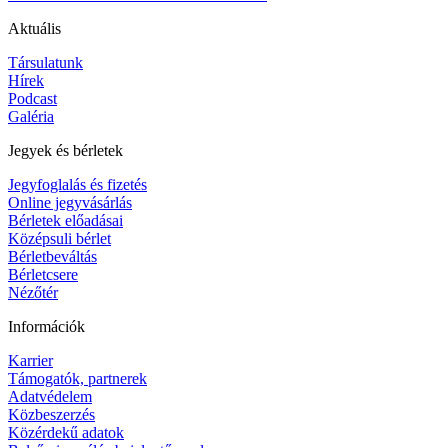
Aktuális
Társulatunk
Hírek
Podcast
Galéria
Jegyek és bérletek
Jegyfoglalás és fizetés
Online jegyvásárlás
Bérletek előadásai
Középsuli bérlet
Bérletbeváltás
Bérletcsere
Nézőtér
Információk
Karrier
Támogatók, partnerek
Adatvédelem
Közbeszerzés
Közérdekű adatok