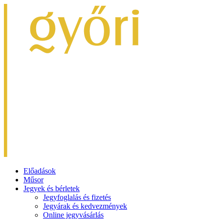
Előadások
Műsor
Jegyek és bérletek
Jegyfoglalás és fizetés
Jegyárak és kedvezmények
Online jegyvásárlás