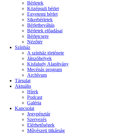
Bérletek
Középsuli bérlet
Egyetemi bérlet
Sikerbérletek
Bérletbeváltás
Bérletek előadásai
Bérletcsere
Nézőtér
Színház
A színház története
Játszóhelyek
Kisfaludy Alapítvány
Mecénás program
Archívum
Társulat
Aktuális
Hírek
Podcast
Galéria
Kapcsolat
Jegypénztár
Szervezés
Elérhetőségek
Művészeti titkárság