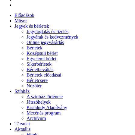
Előadások
Műsor
Jegyek és bérletek
Jegyfoglalás és fizetés
Jegyárak és kedvezmények
Online jegyvásárlás
Bérletek
Középsuli bérlet
Egyetemi bérlet
Sikerbérletek
Bérletbeváltás
Bérletek előadásai
Bérletcsere
Nézőtér
Színház
A színház története
Játszóhelyek
Kisfaludy Alapítvány
Mecénás program
Archívum
Társulat
Aktuális
Hírek