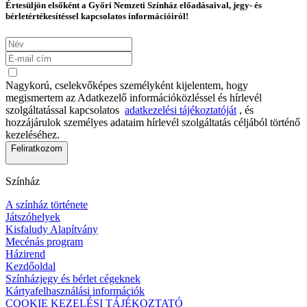
Értesüljön elsőként a Győri Nemzeti Színház előadásaival, jegy- és
bérletértékesítéssel kapcsolatos információiról!
Nagykorú, cselekvőképes személyként kijelentem, hogy
megismertem az Adatkezelő információközléssel és hírlevél
szolgáltatással kapcsolatos
adatkezelési tájékoztatóját
, és
hozzájárulok személyes adataim hírlevél szolgáltatás céljából történő
kezeléséhez.
Feliratkozom
Színház
A színház története
Játszóhelyek
Kisfaludy Alapítvány
Mecénás program
Házirend
Kezdőoldal
Színházjegy és bérlet cégeknek
Kártyafelhasználási információk
COOKIE KEZELÉSI TÁJÉKOZTATÓ