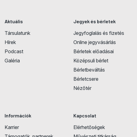
Aktuális
Jegyek és bérletek
Társulatunk
Jegyfoglalás és fizetés
Hírek
Online jegyvásárlás
Podcast
Bérletek előadásai
Galéria
Középsuli bérlet
Bérletbeváltás
Bérletcsere
Nézőtér
Információk
Kapcsolat
Karrier
Elérhetőségek
Támogatók, partnerek
Művészeti titkárság