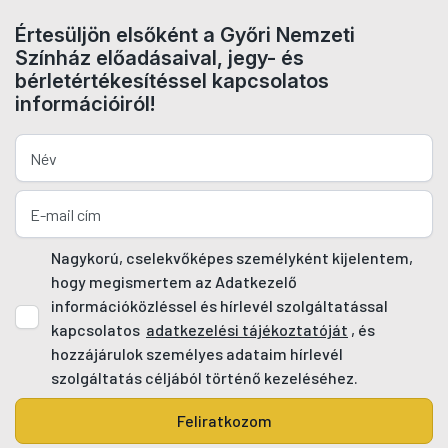
Értesüljön elsőként a Győri Nemzeti
Színház előadásaival, jegy- és
bérletértékesítéssel kapcsolatos
információiról!
Nagykorú, cselekvőképes személyként kijelentem,
hogy megismertem az Adatkezelő
információközléssel és hírlevél szolgáltatással
kapcsolatos
adatkezelési tájékoztatóját
, és
hozzájárulok személyes adataim hírlevél
szolgáltatás céljából történő kezeléséhez.
Feliratkozom