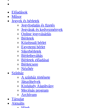
Előadások
Műsor
Jegyek és bérletek
Jegyfoglalás és fizetés
Jegyárak és kedvezmények
Online jegyvásárlás
Bérletek
Középsuli bérlet
Egyetemi bérlet
Sikerbérletek
Bérletbeváltás
Bérletek előadásai
Bérletcsere
Nézőtér
Színház
A színház története
Játszóhelyek
Kisfaludy Alapítvány
Mecénás program
Archívum
Társulat
Aktuális
Hírek