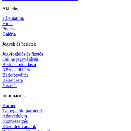
Aktuális
Társulatunk
Hírek
Podcast
Galéria
Jegyek és bérletek
Jegyfoglalás és fizetés
Online jegyvásárlás
Bérletek előadásai
Középsuli bérlet
Bérletbeváltás
Bérletcsere
Nézőtér
Információk
Karrier
Támogatók, partnerek
Adatvédelem
Közbeszerzés
Közérdekű adatok