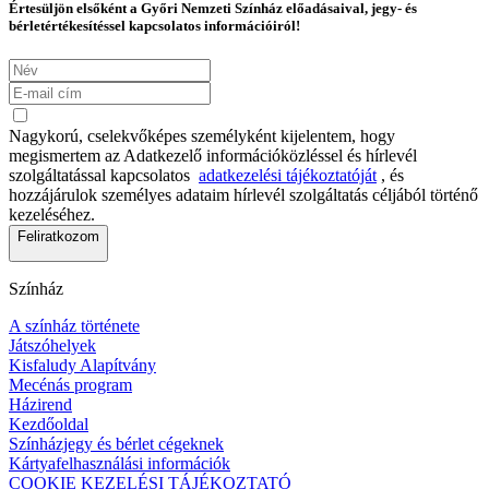
Értesüljön elsőként a Győri Nemzeti Színház előadásaival, jegy- és
bérletértékesítéssel kapcsolatos információiról!
Nagykorú, cselekvőképes személyként kijelentem, hogy
megismertem az Adatkezelő információközléssel és hírlevél
szolgáltatással kapcsolatos
adatkezelési tájékoztatóját
, és
hozzájárulok személyes adataim hírlevél szolgáltatás céljából történő
kezeléséhez.
Feliratkozom
Színház
A színház története
Játszóhelyek
Kisfaludy Alapítvány
Mecénás program
Házirend
Kezdőoldal
Színházjegy és bérlet cégeknek
Kártyafelhasználási információk
COOKIE KEZELÉSI TÁJÉKOZTATÓ