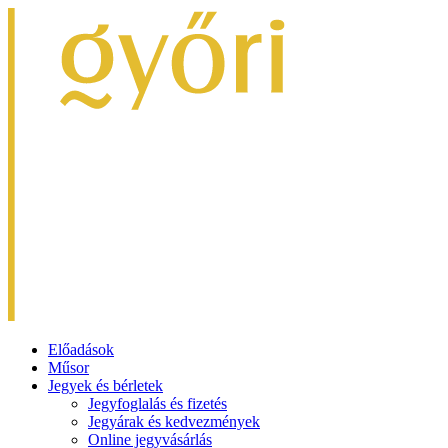
Előadások
Műsor
Jegyek és bérletek
Jegyfoglalás és fizetés
Jegyárak és kedvezmények
Online jegyvásárlás