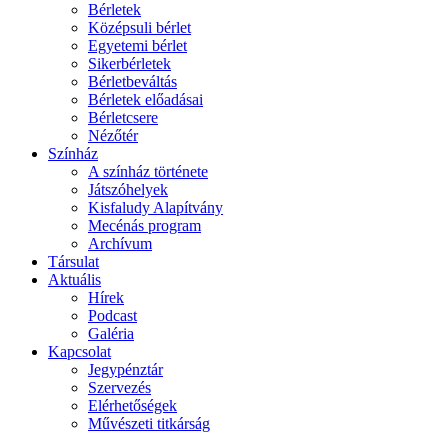
Bérletek
Középsuli bérlet
Egyetemi bérlet
Sikerbérletek
Bérletbeváltás
Bérletek előadásai
Bérletcsere
Nézőtér
Színház
A színház története
Játszóhelyek
Kisfaludy Alapítvány
Mecénás program
Archívum
Társulat
Aktuális
Hírek
Podcast
Galéria
Kapcsolat
Jegypénztár
Szervezés
Elérhetőségek
Művészeti titkárság