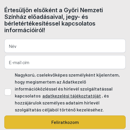
Értesüljön elsőként a Győri Nemzeti
Színház előadásaival, jegy- és
bérletértékesítéssel kapcsolatos
információiról!
Nagykorú, cselekvőképes személyként kijelentem,
hogy megismertem az Adatkezelő
információközléssel és hírlevél szolgáltatással
kapcsolatos
adatkezelési tájékoztatóját
, és
hozzájárulok személyes adataim hírlevél
szolgáltatás céljából történő kezeléséhez.
Feliratkozom