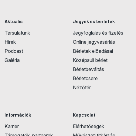
Aktuális
Jegyek és bérletek
Társulatunk
Jegyfoglalás és fizetés
Hírek
Online jegyvásárlás
Podcast
Bérletek előadásai
Galéria
Középsuli bérlet
Bérletbeváltás
Bérletcsere
Nézőtér
Információk
Kapcsolat
Karrier
Elérhetőségek
Támogatók, partnerek
Művészeti titkárság