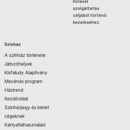
hírlevél
szolgáltatás
céljából történő
kezeléséhez.
Színház
A színház története
Játszóhelyek
Kisfaludy Alapítvány
Mecénás program
Házirend
Kezdőoldal
Színházjegy és bérlet
cégeknek
Kártyafelhasználási