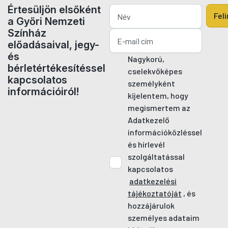
Értesüljön elsőként
Fel
a Győri Nemzeti
Színház
előadásaival, jegy-
és
Nagykorú,
bérletértékesítéssel
cselekvőképes
kapcsolatos
személyként
információiról!
kijelentem, hogy
megismertem az
Adatkezelő
információközléssel
és hírlevél
szolgáltatással
kapcsolatos
adatkezelési
tájékoztatóját
, és
hozzájárulok
személyes adataim