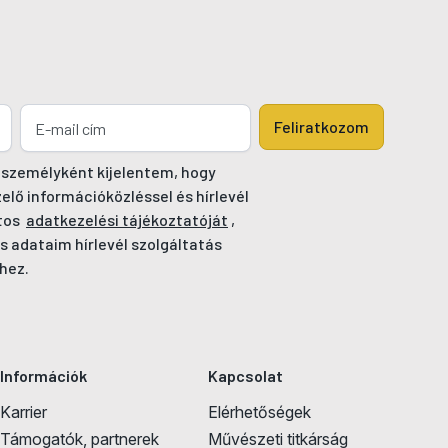
Feliratkozom
 személyként kijelentem, hogy
ő információközléssel és hírlevél
tos
adatkezelési tájékoztatóját
,
s adataim hírlevél szolgáltatás
hez.
Információk
Kapcsolat
Karrier
Elérhetőségek
Támogatók, partnerek
Művészeti titkárság