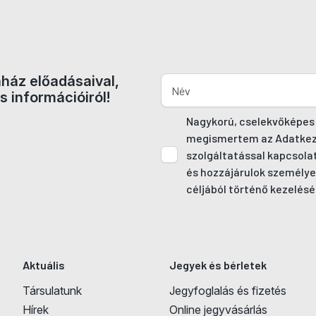
nház előadásaival,
s információiról!
Nagykorú, cselekvőképes
megismertem az Adatkezel
szolgáltatással kapcsola
és hozzájárulok személye
céljából történő kezelésé
Aktuális
Jegyek és bérletek
Társulatunk
Jegyfoglalás és fizetés
Hírek
Online jegyvásárlás