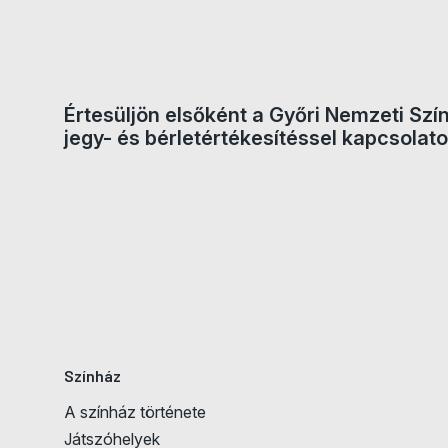
Értesüljön elsőként a Győri Nemzeti Szí
Jegyvásárlás
jegy- és bérletértékesítéssel kapcsolato
Színház
A színház története
Játszóhelyek