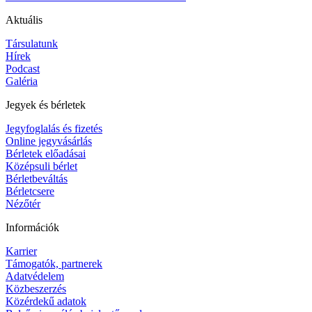
Aktuális
Társulatunk
Hírek
Podcast
Galéria
Jegyek és bérletek
Jegyfoglalás és fizetés
Online jegyvásárlás
Bérletek előadásai
Középsuli bérlet
Bérletbeváltás
Bérletcsere
Nézőtér
Információk
Karrier
Támogatók, partnerek
Adatvédelem
Közbeszerzés
Közérdekű adatok