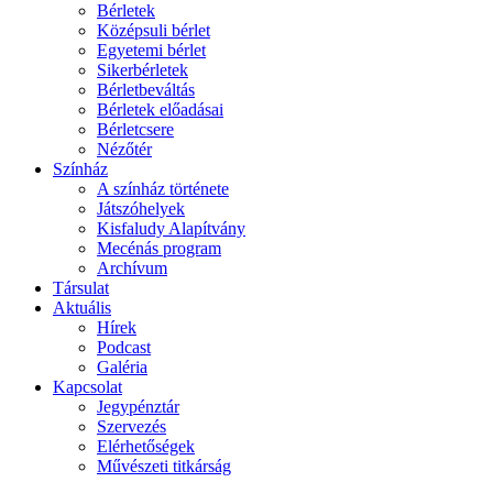
Bérletek
Középsuli bérlet
Egyetemi bérlet
Sikerbérletek
Bérletbeváltás
Bérletek előadásai
Bérletcsere
Nézőtér
Színház
A színház története
Játszóhelyek
Kisfaludy Alapítvány
Mecénás program
Archívum
Társulat
Aktuális
Hírek
Podcast
Galéria
Kapcsolat
Jegypénztár
Szervezés
Elérhetőségek
Művészeti titkárság