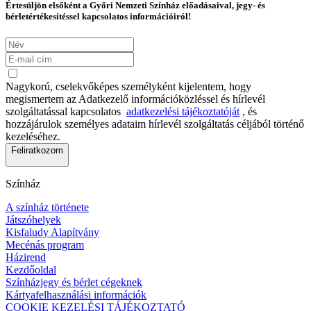
Értesüljön elsőként a Győri Nemzeti Színház előadásaival, jegy- és
bérletértékesítéssel kapcsolatos információiról!
Nagykorú, cselekvőképes személyként kijelentem, hogy
megismertem az Adatkezelő információközléssel és hírlevél
szolgáltatással kapcsolatos
adatkezelési tájékoztatóját
, és
hozzájárulok személyes adataim hírlevél szolgáltatás céljából történő
kezeléséhez.
Feliratkozom
Színház
A színház története
Játszóhelyek
Kisfaludy Alapítvány
Mecénás program
Házirend
Kezdőoldal
Színházjegy és bérlet cégeknek
Kártyafelhasználási információk
COOKIE KEZELÉSI TÁJÉKOZTATÓ