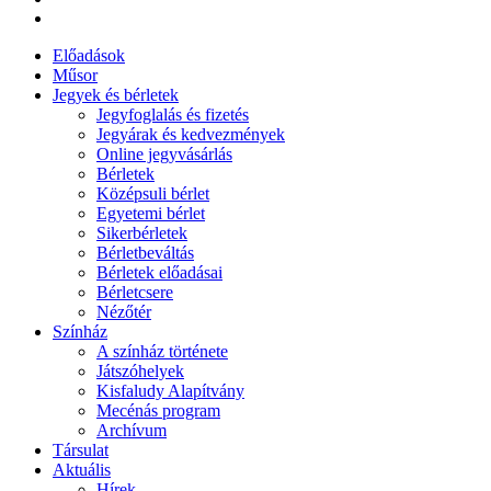
Előadások
Műsor
Jegyek és bérletek
Jegyfoglalás és fizetés
Jegyárak és kedvezmények
Online jegyvásárlás
Bérletek
Középsuli bérlet
Egyetemi bérlet
Sikerbérletek
Bérletbeváltás
Bérletek előadásai
Bérletcsere
Nézőtér
Színház
A színház története
Játszóhelyek
Kisfaludy Alapítvány
Mecénás program
Archívum
Társulat
Aktuális
Hírek