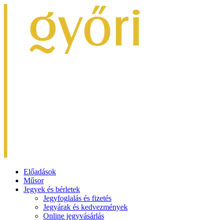
Előadások
Műsor
Jegyek és bérletek
Jegyfoglalás és fizetés
Jegyárak és kedvezmények
Online jegyvásárlás