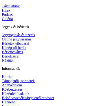
Társulatunk
Hírek
Podcast
Galéria
Jegyek és bérletek
Jegyfoglalás és fizetés
Online jegyvásárlás
Bérletek előadásai
Középsuli bérlet
Bérletbeváltás
Bérletcsere
Nézőtér
Információk
Karrier
Támogatók, partnerek
Adatvédelem
Közbeszerzés
Közérdekű adatok
Belső visszaélés-bejelentő rendszer
Házirend