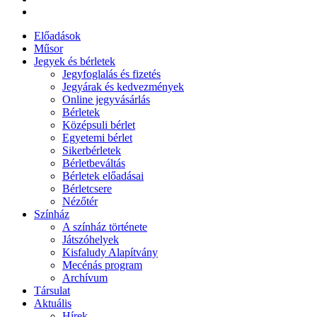
Előadások
Műsor
Jegyek és bérletek
Jegyfoglalás és fizetés
Jegyárak és kedvezmények
Online jegyvásárlás
Bérletek
Középsuli bérlet
Egyetemi bérlet
Sikerbérletek
Bérletbeváltás
Bérletek előadásai
Bérletcsere
Nézőtér
Színház
A színház története
Játszóhelyek
Kisfaludy Alapítvány
Mecénás program
Archívum
Társulat
Aktuális
Hírek