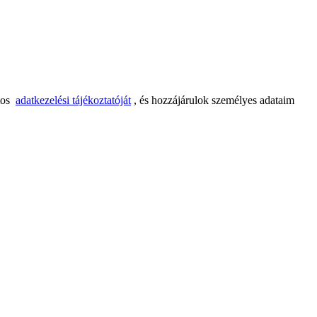
tos
adatkezelési tájékoztatóját
, és hozzájárulok személyes adataim