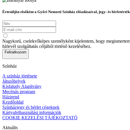
Értesüljön elsőként a Győri Nemzeti Színház előadásaival, jegy- és bérletérték
Nagykorú, cselekvőképes személyként kijelentem, hogy megismertem az
hírlevél szolgáltatás céljából történő kezeléséhez.
Feliratkozom
Színház
A színház története
Játszóhelyek
Kisfaludy Alapítvány
Mecénás program
Házirend
Kezdőoldal
Színházjegy és bérlet cégeknek
Kártyafelhasználási információk
COOKIE KEZELÉSI TÁJÉKOZTATÓ
Aktuális