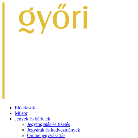
Előadások
Műsor
Jegyek és bérletek
Jegyfoglalás és fizetés
Jegyárak és kedvezmények
Online jegyvásárlás