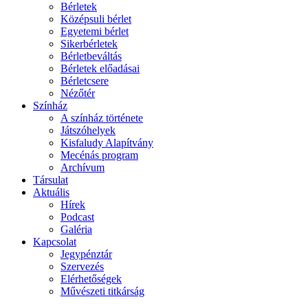
Bérletek
Középsuli bérlet
Egyetemi bérlet
Sikerbérletek
Bérletbeváltás
Bérletek előadásai
Bérletcsere
Nézőtér
Színház
A színház története
Játszóhelyek
Kisfaludy Alapítvány
Mecénás program
Archívum
Társulat
Aktuális
Hírek
Podcast
Galéria
Kapcsolat
Jegypénztár
Szervezés
Elérhetőségek
Művészeti titkárság