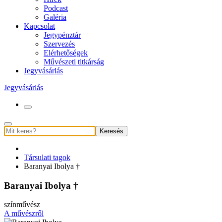
Podcast
Galéria
Kapcsolat
Jegypénztár
Szervezés
Elérhetőségek
Művészeti titkárság
Jegyvásárlás
Jegyvásárlás
Keresés
Társulati tagok
Baranyai Ibolya †
Baranyai Ibolya †
színművész
A művészről