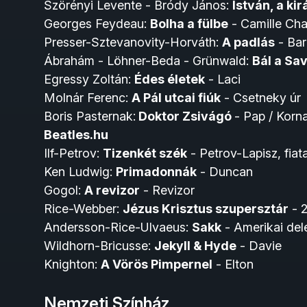
Szörényi Levente - Bródy János:
István, a kir
Georges Feydeau:
Bolha a fülbe
- Camille Ch
Presser-Sztevanovity-Horváth:
A padlás
- Bar
Ábrahám - Löhner-Beda - Grünwald:
Bál a Sa
Egressy Zoltán:
Édes életek
- Laci
Molnár Ferenc:
A Pál utcai fiúk
- Csetneky úr
Boris Pasternak:
Doktor Zsivágó
- Pap / Korna
Beatles.hu
Ilf-Petrov:
Tizenkét szék
- Petrov-Lapisz, fiata
Ken Ludwig:
Primadonnák
- Duncan
Gogol:
A revizor
- Revizor
Rice-Webber:
Jézus Krisztus szupersztár
- 2
Andersson-Rice-Ulvaeus:
Sakk
- Amerikai del
Wildhorn-Bricusse:
Jekyll & Hyde
- Davie
Knighton:
A Vörös Pimpernel
- Elton
Nemzeti Színház