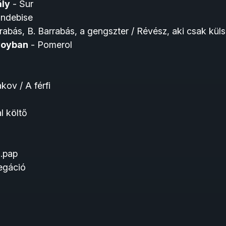
ály
- Sur
andebise
rabás, B. Barrabás, a gengszter / Révész, aki csak kül
voyban
- Pomerol
kov / A férfi
l költő
.pap
egáció