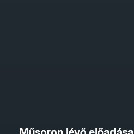
Műsoron lévő előadása