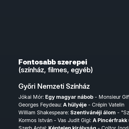
Fontosabb szerepei
(színház, filmes, egyéb)
Győri Nemzeti Színház
Jókai Mór:
Egy magyar nábob
- Monsieur Gif
Georges Feydeau:
A hülyéje
- Crépin Vatelin
William Shakespeare:
Szentivánéji álom
- "Sz
Kormos István - Vas Judit Gigi:
A Pincérfrakk 
Szerb Antal:
Képtelen királyság
- Coltor (nor