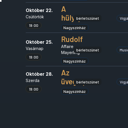
A
Október 22.
hülyéje
Csütörtök
bérletszünet
Vígj
19:00
Nagyszínház
Rudolf
Október 25.
Affaire
Vasárnap
bérletszünet
Musi
Mayerling
19:00
Nagyszínház
Az
Október 28.
üvegcipő
Szerda
bérletszünet
Vígj
19:00
Nagyszínház