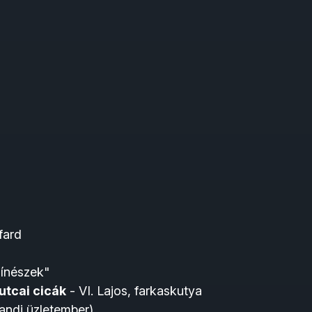
fard
ínészek"
utcai cicák
- VI. Lajos, farkaskutya
landi üzletember)