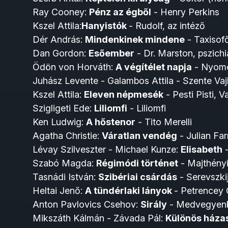
Ray Cooney:
Pénz az égből
- Henry Perkins
Kszel Attila:
Hanyistók
- Rudolf, az intéző
Dér András:
Mindenkinek mindene
- Taxisof
Dan Gordon:
Esőember
- Dr. Marston, pszichi
Ödön von Horváth:
A végítélet napja
- Nyom
Juhász Levente - Galambos Attila - Szente Vaj
Kszel Attila:
Eleven népmesék
- Pesti Pisti, 
Szigligeti Ede:
Liliomfi
- Liliomfi
Ken Ludwig:
A hőstenor
- Tito Merelli
Agatha Christie:
Váratlan vendég
- Julian Far
Lévay Szilveszter - Michael Kunze:
Elisabeth
-
Szabó Magda:
Régimódi történet
- Majthényi
Tasnádi István:
Szibériai csárdás
- Serevszki
Heltai Jenő:
A tündérlaki lányok
- Petrencey
Anton Pavlovics Csehov:
Sirály
- Medvegyenk
Mikszáth Kálmán - Závada Pál:
Különös háza