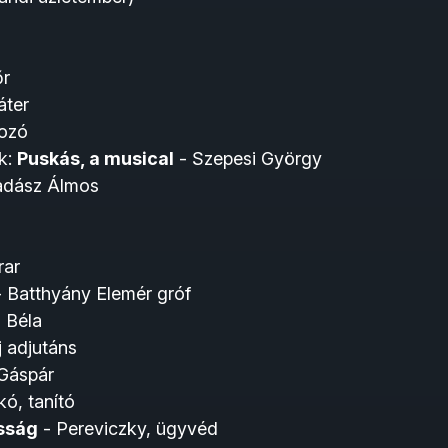
őr
áter
ozó
k:
Puskás, a musical
- Szepesi György
Vadász Álmos
rar
 Batthyány Elemér gróf
 Béla
j adjutáns
 Gáspár
ó, tanító
sság
- Pereviczky, ügyvéd