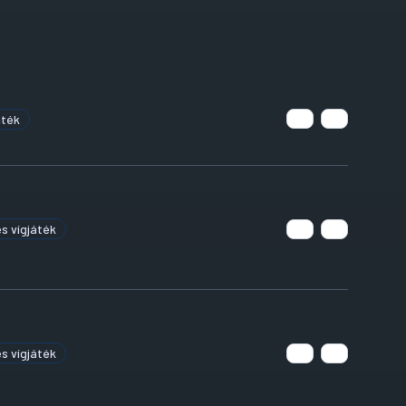
áték
s vígjáték
s vígjáték