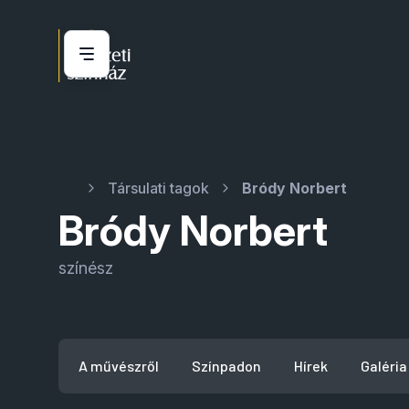
Társulati tagok
Bródy Norbert
Bródy Norbert
színész
A művészről
Színpadon
Hírek
Galéria