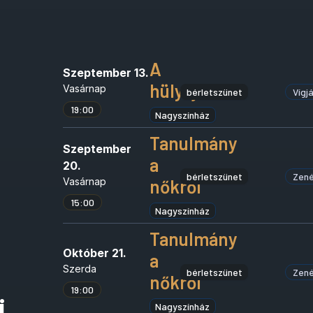
A
Szeptember 13.
hülyéje
Vasárnap
bérletszünet
Vígj
19:00
Nagyszínház
Tanulmány
Szeptember
a
20.
bérletszünet
Zené
Vasárnap
nőkről
15:00
Nagyszínház
Tanulmány
Október 21.
a
Szerda
bérletszünet
Zené
nőkről
19:00
i
Nagyszínház