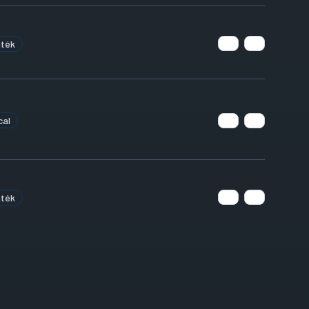
áték
cal
áték