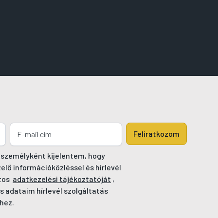
Feliratkozom
 személyként kijelentem, hogy
ő információközléssel és hírlevél
tos
adatkezelési tájékoztatóját
,
s adataim hírlevél szolgáltatás
hez.