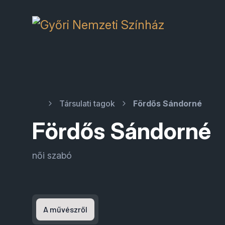
Társulati tagok
Fördős Sándorné
Fördős Sándorné
női szabó
A művészről