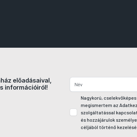
nház előadásaival,
s információiról!
Nagykorú, cselekvőképes
megismertem az Adatkezel
szolgáltatással kapcsola
és hozzájárulok személye
céljából történő kezelésé