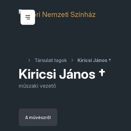
Társulati tagok
Kiricsi János †
Kiricsi János †
műszaki vezető
A művészről