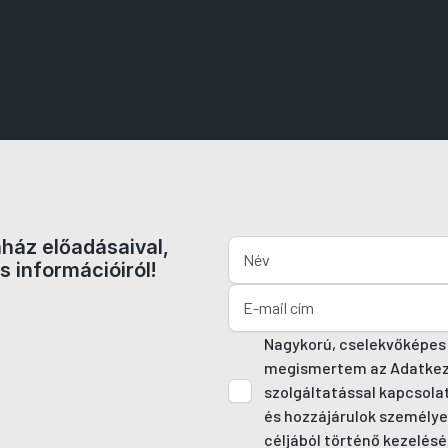
nház előadásaival,
s információiról!
Nagykorú, cselekvőképes
megismertem az Adatkezel
szolgáltatással kapcsola
és hozzájárulok személye
céljából történő kezelésé