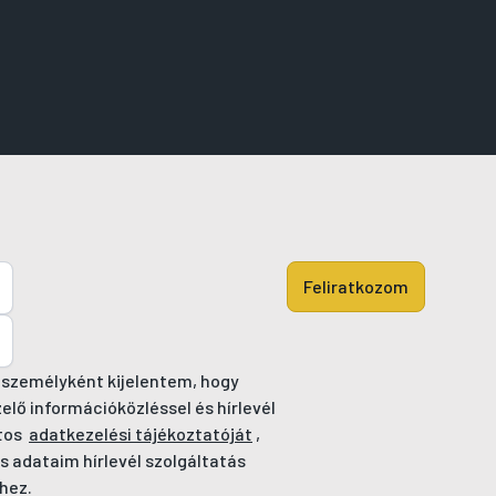
Feliratkozom
 személyként kijelentem, hogy
ő információközléssel és hírlevél
tos
adatkezelési tájékoztatóját
,
s adataim hírlevél szolgáltatás
hez.