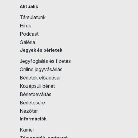
Aktuális
Társulatunk
Hírek
Podcast
Galéria
Jegyek és bérletek
Jegyfoglalás és fizetés
Jegyvásárlás
Online jegyvásárlás
Bérletek előadásai
Középsuli bérlet
Bérletbeváltás
Bérletcsere
Nézőtér
Információk
Karrier
Támogatók, partnerek