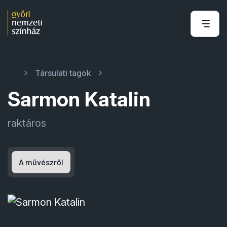
Társulati tagok
Sarmon Katalin
raktáros
A művészről