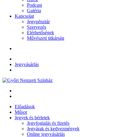
Podcast
Galéria
Kapcsolat
Jegypénztár
Szervezés
Elérhetőségek
Művészeti titkárság
Jegyvásárlás
Előadások
Műsor
Jegyek és bérletek
Jegyfoglalás és fizetés
Jegyárak és kedvezmények
Online jegyvásárlás