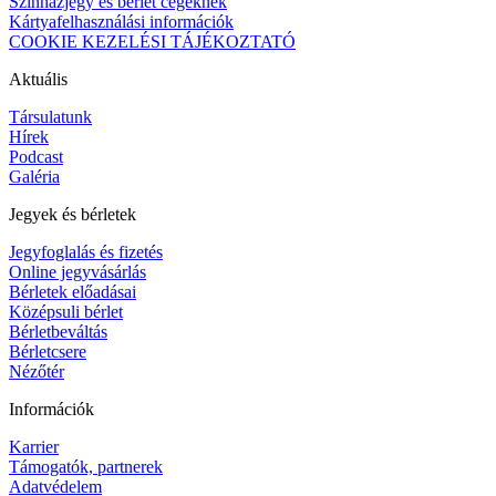
Színházjegy és bérlet cégeknek
Kártyafelhasználási információk
COOKIE KEZELÉSI TÁJÉKOZTATÓ
Aktuális
Társulatunk
Hírek
Podcast
Galéria
Jegyek és bérletek
Jegyfoglalás és fizetés
Online jegyvásárlás
Bérletek előadásai
Középsuli bérlet
Bérletbeváltás
Bérletcsere
Nézőtér
Információk
Karrier
Támogatók, partnerek
Adatvédelem