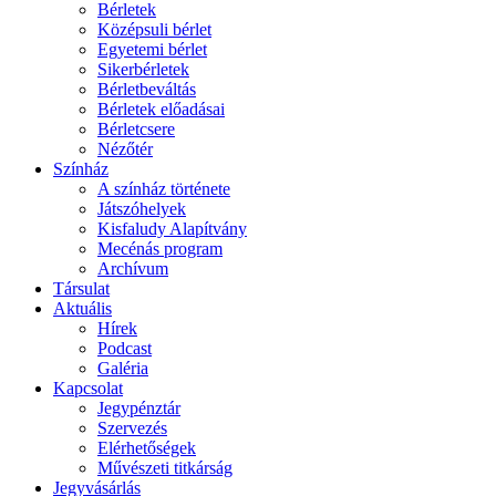
Bérletek
Középsuli bérlet
Egyetemi bérlet
Sikerbérletek
Bérletbeváltás
Bérletek előadásai
Bérletcsere
Nézőtér
Színház
A színház története
Játszóhelyek
Kisfaludy Alapítvány
Mecénás program
Archívum
Társulat
Aktuális
Hírek
Podcast
Galéria
Kapcsolat
Jegypénztár
Szervezés
Elérhetőségek
Művészeti titkárság
Jegyvásárlás