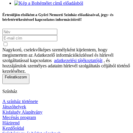
Értesüljön elsőként a Győri Nemzeti Színház előadásaival, jegy- és
bérletértékesítéssel kapcsolatos információiról!
Nagykorú, cselekvőképes személyként kijelentem, hogy
megismertem az Adatkezelő információközléssel és hírlevél
szolgáltatással kapcsolatos
adatkezelési tájékoztatóját
, és
hozzájárulok személyes adataim hírlevél szolgáltatás céljából történő
kezeléséhez.
Feliratkozom
Színház
A színház története
Játszóhelyek
Kisfaludy Alapítvány
Mecénás program
Házirend
Kezdőoldal