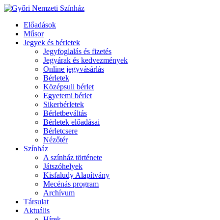
Előadások
Műsor
Jegyek és bérletek
Jegyfoglalás és fizetés
Jegyárak és kedvezmények
Online jegyvásárlás
Bérletek
Középsuli bérlet
Egyetemi bérlet
Sikerbérletek
Bérletbeváltás
Bérletek előadásai
Bérletcsere
Nézőtér
Színház
A színház története
Játszóhelyek
Kisfaludy Alapítvány
Mecénás program
Archívum
Társulat
Aktuális
Hírek