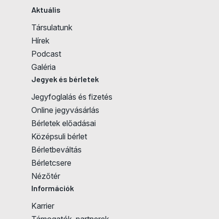
Aktuális
Társulatunk
Hírek
Podcast
Galéria
Jegyek és bérletek
Jegyfoglalás és fizetés
Jegyvásárlás
Online jegyvásárlás
Bérletek előadásai
Középsuli bérlet
Bérletbeváltás
Bérletcsere
Nézőtér
Információk
Karrier
Támogatók, partnerek