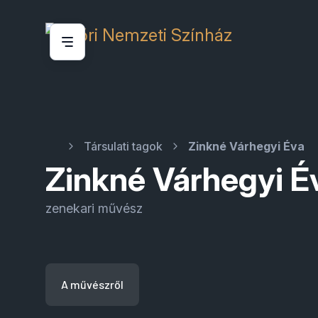
Társulati tagok
Zinkné Várhegyi Éva
Zinkné Várhegyi É
zenekari művész
A művészről