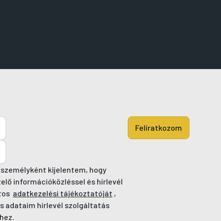
Feliratkozom
 személyként kijelentem, hogy
ő információközléssel és hírlevél
tos
adatkezelési tájékoztatóját
,
s adataim hírlevél szolgáltatás
hez.