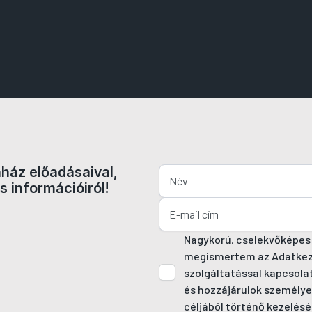
nház előadásaival,
s információiról!
Nagykorú, cselekvőképes
megismertem az Adatkezel
szolgáltatással kapcsola
és hozzájárulok személye
céljából történő kezelésé