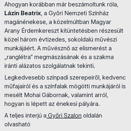
Ahogyan korábban már beszámoltunk róla,
Lázin Beatrix
, a Győri Nemzeti Színház
magánénekese, a közelmúltban Magyar
Arany Érdemkereszt kitüntetésben részesült
közel három évtizedes, sokoldalú művészi
munkájáért. A művésznő az elismerést a
„ranglétra” megmászásának és a szakma
iránti alázatos szolgálatnak tekinti.
Legkedvesebb színpadi szerepeiről, kedvenc
műfajairól és a színfalak mögötti munkájáról is
mesélt Mohai Gábornak, valamint arról,
hogyan is lépett az énekesi pályára.
A teljes interjú a
Győri Szalon
oldalán
olvasható