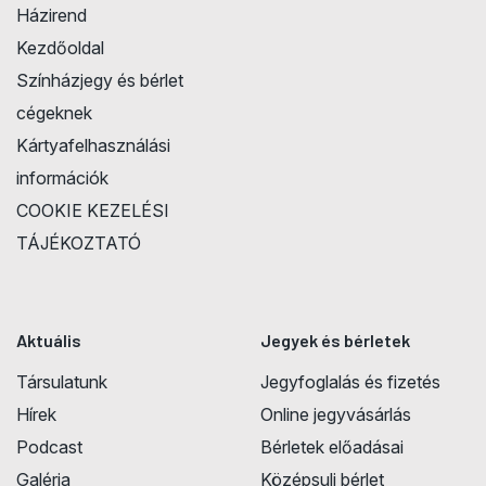
Házirend
Kezdőoldal
Színházjegy és bérlet
cégeknek
Kártyafelhasználási
információk
COOKIE KEZELÉSI
TÁJÉKOZTATÓ
Aktuális
Jegyek és bérletek
Társulatunk
Jegyfoglalás és fizetés
Hírek
Online jegyvásárlás
Podcast
Bérletek előadásai
Galéria
Középsuli bérlet