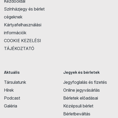
Kezdőoldal
Színházjegy és bérlet
cégeknek
Kártyafelhasználási
információk
COOKIE KEZELÉSI
TÁJÉKOZTATÓ
Aktuális
Jegyek és bérletek
Társulatunk
Jegyfoglalás és fizetés
Hírek
Online jegyvásárlás
Podcast
Bérletek előadásai
Galéria
Középsuli bérlet
Bérletbeváltás