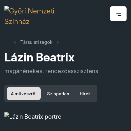
Társulati tagok
Lázin Beatrix
magánénekes, rendezőasszisztens
A művészről
Színpadon
Hírek