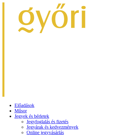
Előadások
Műsor
Jegyek és bérletek
Jegyfoglalás és fizetés
Jegyárak és kedvezmények
Online jegyvásárlás