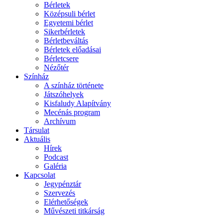
Bérletek
Középsuli bérlet
Egyetemi bérlet
Sikerbérletek
Bérletbeváltás
Bérletek előadásai
Bérletcsere
Nézőtér
Színház
A színház története
Játszóhelyek
Kisfaludy Alapítvány
Mecénás program
Archívum
Társulat
Aktuális
Hírek
Podcast
Galéria
Kapcsolat
Jegypénztár
Szervezés
Elérhetőségek
Művészeti titkárság