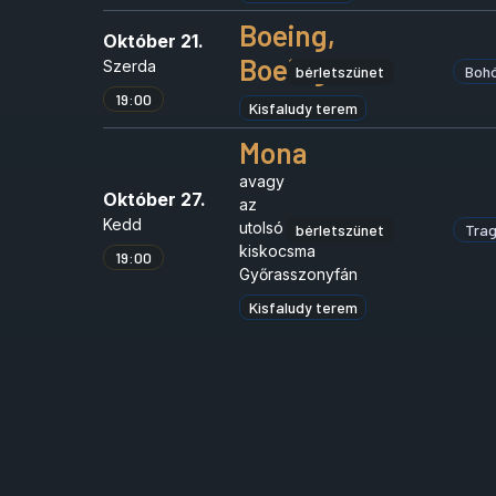
Boeing,
Október 21.
Boeing
Szerda
bérletszünet
Boh
19:00
Kisfaludy terem
Mona
avagy
Október 27.
az
Kedd
utolsó
bérletszünet
Tra
kiskocsma
19:00
Győrasszonyfán
Kisfaludy terem