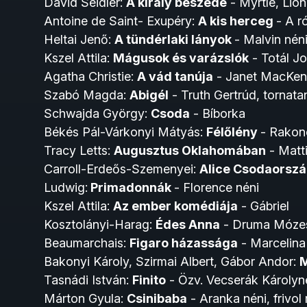
David Seidler:
A király beszéde
- Myrtle, Lio
Antoine de Saint- Exupéry:
A kis herceg
- A r
Heltai Jenő:
A tündérlaki lányok
- Malvin nén
Kszel Attila:
Mágusok és varázslók
- Totál Jo
Agatha Christie:
A vád tanúja
- Janet MacKen
Szabó Magda:
Abigél
- Truth Gertrúd, tornata
Schwajda György:
Csoda
- Bíborka
Békés Pál-Várkonyi Mátyás:
Félőlény
- Rakon
Tracy Letts:
Augusztus Oklahomában
- Matt
Carroll-Erdeős-Szemenyei:
Alice Csodaorsz
Ludwig:
Primadonnák
- Florence néni
Kszel Attila:
Az ember komédiája
- Gábriel
Kosztolányi-Harag:
Édes Anna
- Druma Móze
Beaumarchais:
Figaro házassága
- Marcelina
Bakonyi Károly, Szirmai Albert, Gábor Andor:
M
Tasnádi István:
Finito
- Özv. Vecserák Károlyn
Márton Gyula:
Csinibaba
- Aranka néni, frivol