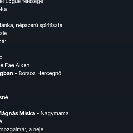
nel Logue felesége
óka
i
lánka, népszerű spiritiszta
zie
nár
c
ie Fae Aiken
ágban
- Borsos Hercegnő
sné
ágnás Miska
- Nagymama
é
 mozgalmár, a neje