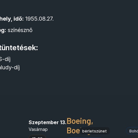
hely, idő:
1955.08.27.
ég:
színésznő
itüntetések:
-díj
ludy-díj
Boeing,
Szeptember 13.
Boeing
Vasárnap
bérletszünet
Boh