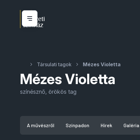
Társulati tagok
Mézes Violetta
Mézes Violetta
színésznő, örökös tag
A művészről
Színpadon
Hírek
Galéria