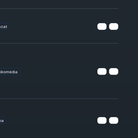
ózat
gikomédia
ma