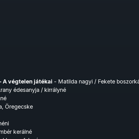
 A végtelen játékai
- Matilda nagyi / Fekete boszork
rany édesanyja / kirrályné
zné
, Öregecske
néni
mbér kerálné