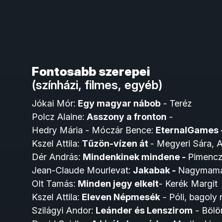
Fontosabb szerepei
(színházi, filmes, egyéb)
Jókai Mór:
Egy magyar nábob
- Teréz
Polcz Alaine:
Asszony a fronton
-
Hedry Mária - Móczár Bence:
EternalGames -
Kszel Attila:
Tűzön-vízen át
- Megyeri Sára, A
Dér András:
Mindenkinek mindene -
Pimenc
Jean-Claude Mourlevat:
Jakabak -
Nagymama
Olt Tamás:
Minden jegy elkelt
- Kerék Margit
Kszel Attila:
Eleven Népmesék
- Póli, bagoly 
Szilágyi Andor:
Leánder és Lenszirom
- Bölö