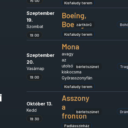
15:00
Kisfaludy terem
Szeptember
Boeing,
19.
Boeing
zártkörű
Boh
Szombat
Kisfaludy terem
19:00
Mona
avagy
Szeptember
az
20.
utolsó
bérletszünet
Tra
Vasárnap
kiskocsma
19:00
Győrasszonyfán
Kisfaludy terem
i
Asszony
Október 13.
a
Kedd
bérletszünet
Drá
fronton
19:30
Padlásszínház