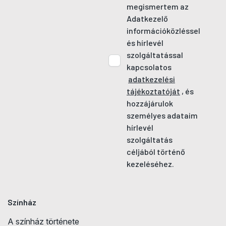
megismertem az
Adatkezelő
információközléssel
és hírlevél
szolgáltatással
kapcsolatos
adatkezelési
tájékoztatóját
, és
hozzájárulok
személyes adataim
hírlevél
szolgáltatás
céljából történő
kezeléséhez.
Színház
A színház története