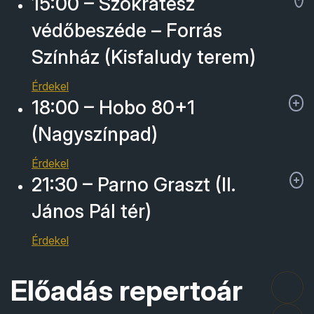
15:00 – Szókratész
védőbeszéde – Forrás
Színház (Kisfaludy terem)
Érdekel
18:00 – Hobo 80+1
(Nagyszínpad)
Érdekel
21:30 – Parno Graszt (II.
János Pál tér)
Érdekel
Előadás repertoár