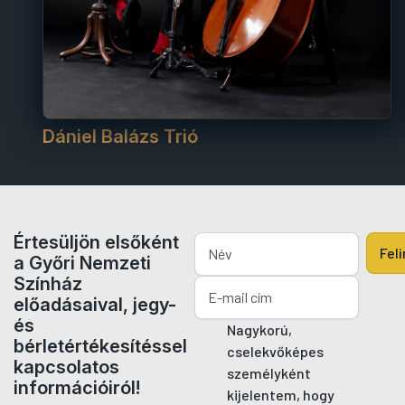
Dániel Balázs Trió
Értesüljön elsőként
Fel
a Győri Nemzeti
Színház
előadásaival, jegy-
és
Nagykorú,
bérletértékesítéssel
cselekvőképes
kapcsolatos
személyként
információiról!
kijelentem, hogy