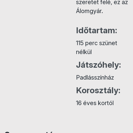
szeretet felé, ez az
Álomgyár.
Időtartam:
115 perc szünet
nélkül
Játszóhely:
Padlásszínház
Korosztály:
16 éves kortól