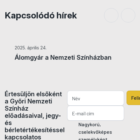
Kapcsolódó hírek
2025. április 24.
Álomgyár a Nemzeti Színházban
Értesüljön elsőként
Fel
a Győri Nemzeti
Színház
előadásaival, jegy-
és
Nagykorú,
bérletértékesítéssel
cselekvőképes
kapcsolatos
személyként