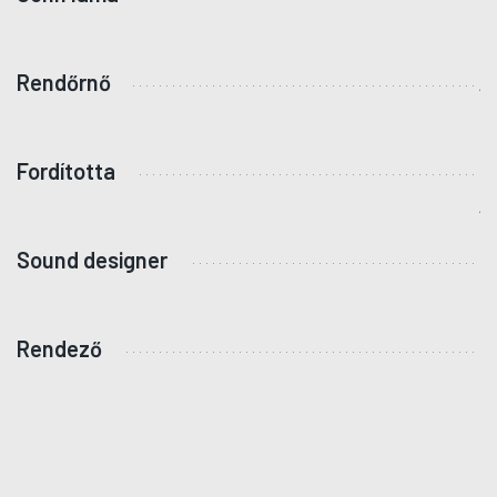
I
Rendőrnő
A
J
Fordította
K
A
Sound designer
L
M
Rendező
B
K
G