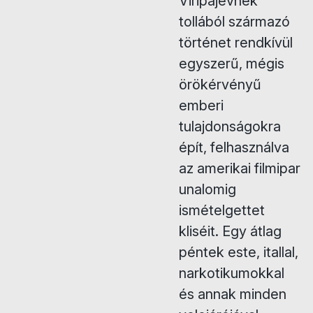
Viripajevnek
tollából származó
történet rendkívül
egyszerű, mégis
örökérvényű
emberi
tulajdonságokra
épít, felhasználva
az amerikai filmipar
unalomig
ismételgettet
kliséit. Egy átlag
péntek este, itallal,
narkotikumokkal
és annak minden