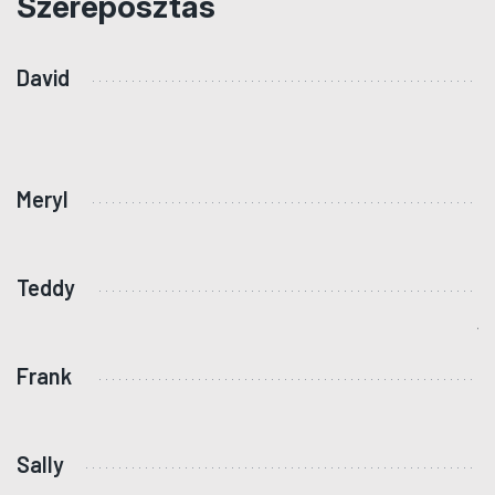
Szereposztás
David
M
K
B
Meryl
L
F
Teddy
G
Á
Frank
R
L
Sally
G