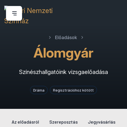
Előadások
Álomgyár
Színészhallgatóink vizsgaelőadása
Dráma
Regisztrációhoz kötött
Az előadásról
Szereposztás
Jegyvásárlás