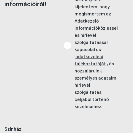
információiról!
kijelentem, hogy
megismertem az
Adatkezelő
információközléssel
és hírlevél
szolgáltatással
kapcsolatos
adatkezelési
tájékoztatóját
, és
hozzájárulok
személyes adataim
hírlevél
szolgáltatás
céljából történő
kezeléséhez.
Színház