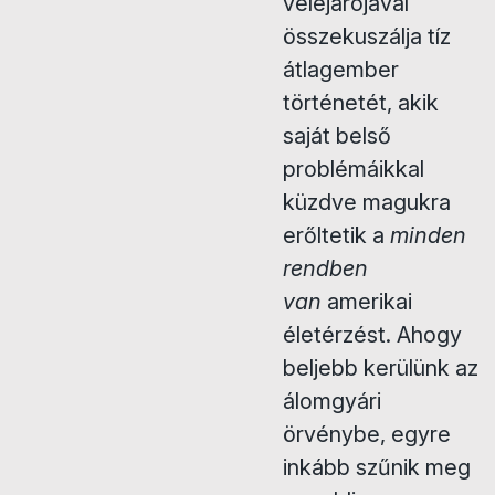
velejárójával
összekuszálja tíz
átlagember
történetét, akik
saját belső
problémáikkal
küzdve magukra
erőltetik a
minden
rendben
van
amerikai
életérzést. Ahogy
beljebb kerülünk az
álomgyári
örvénybe, egyre
inkább szűnik meg